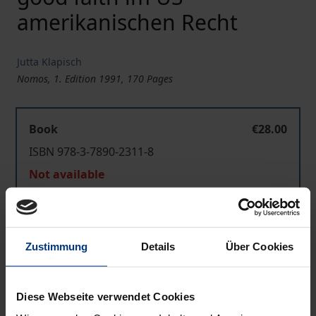
amerikanischen Recht
Jutta Klapisch
Nomos, 1. Edition 1991, 170 Pages
Book
€28.00
ISBN 978-3-7890-2311-8
Not available
Add to Cart
Zustimmung
Details
Über Cookies
Add to Wish List
Delivery cost notice
Diese Webseite verwendet Cookies