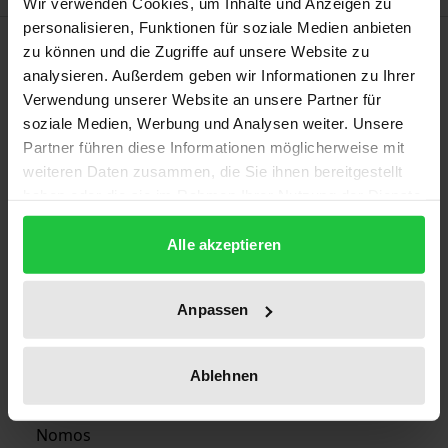
Wir verwenden Cookies, um Inhalte und Anzeigen zu
personalisieren, Funktionen für soziale Medien anbieten
Bibliographical data
zu können und die Zugriffe auf unsere Website zu
analysieren. Außerdem geben wir Informationen zu Ihrer
Verwendung unserer Website an unsere Partner für
Edition
soziale Medien, Werbung und Analysen weiter. Unsere
1
Partner führen diese Informationen möglicherweise mit
weiteren Daten zusammen, die Sie ihnen bereitgestellt
ISBN
haben oder die sie im Rahmen Ihrer Nutzung der Dienste
978-3-7890-2311-8
gesammelt haben.
Alle akzeptieren
Publication Date
Aug 6, 1991
Anpassen
Year of Publication
1991
Ablehnen
Publisher
Nomos