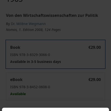
Von den Wirtschaftswissenschaften zur Politik
By
Dr. Milène Wegmann
Nomos, 1. Edition 2008, 124 Pages
Der Einfluss des Neoliberalismus auf das Europäische
Book
€29.00
ISBN 978-3-8329-3066-0
Available in 3-5 business days
Der Einfluss des Neoliberalismus auf das Europäische
eBook
€29.00
ISBN 978-3-8452-0608-0
Available
Prices include VAT. Depending on the delivery address, VAT