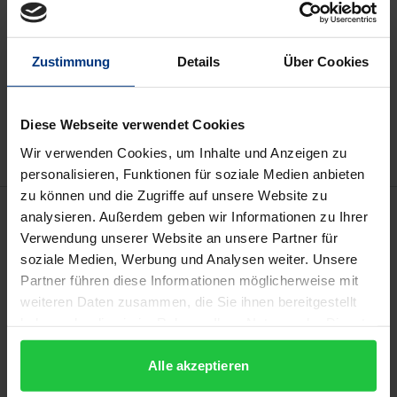
may vary at checkout.
Zustimmung
Details
Über Cookies
Add to Cart
Add to Wish List
Delivery cost notice
Diese Webseite verwendet Cookies
Wir verwenden Cookies, um Inhalte und Anzeigen zu
personalisieren, Funktionen für soziale Medien anbieten
zu können und die Zugriffe auf unsere Website zu
Description
analysieren. Außerdem geben wir Informationen zu Ihrer
Verwendung unserer Website an unsere Partner für
soziale Medien, Werbung und Analysen weiter. Unsere
Die Tagespresse vermittelt den Eindruck, dass der
Partner führen diese Informationen möglicherweise mit
Einfluss des zu Beginn der 1930er Jahre
weiteren Daten zusammen, die Sie ihnen bereitgestellt
entstandenen Kreises neoliberaler Wissenschafter
haben oder die sie im Rahmen Ihrer Nutzung der Dienste
für eine erhebliche Reihe von makro- und
gesammelt haben.
mikroökonomischen Missständen verantwortlich
Alle akzeptieren
sei. Tatsächlich hatte der neoliberale Beitrag zur