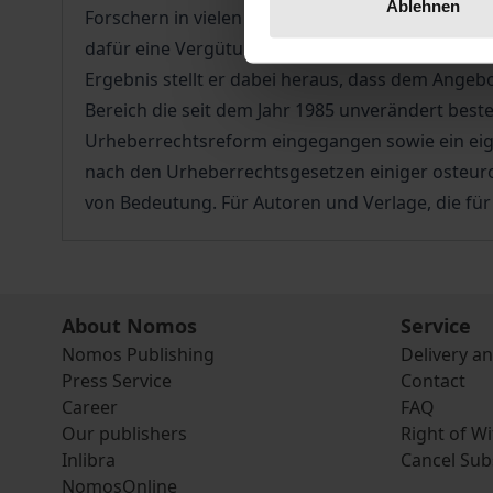
Ablehnen
Forschern in vielen Situationen genutzt. Gegensta
dafür eine Vergütung an die Urheber zu zahlen i
Ergebnis stellt er dabei heraus, dass dem Angeb
Bereich die seit dem Jahr 1985 unverändert be
Urheberrechtsreform eingegangen sowie ein eigen
nach den Urheberrechtsgesetzen einiger osteuro
von Bedeutung. Für Autoren und Verlage, die für
About Nomos
Service
Nomos Publishing
Delivery a
Press Service
Contact
Career
FAQ
Our publishers
Right of W
Inlibra
Cancel Sub
NomosOnline