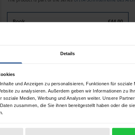
Book
€44.00
ISBN 978-3-8329-2308-2
Not available
Details
Add to Cart
Add to Wish List
Cookies
Delivery cost notice
nhalte und Anzeigen zu personalisieren, Funktionen für soziale
Website zu analysieren. Außerdem geben wir Informationen zu I
r soziale Medien, Werbung und Analysen weiter. Unsere Partner
 Daten zusammen, die Sie ihnen bereitgestellt haben oder die s
iographical data
Reviews
n.
igen Wissensgesellschaft eine unverzichtbare Möglichkeit d