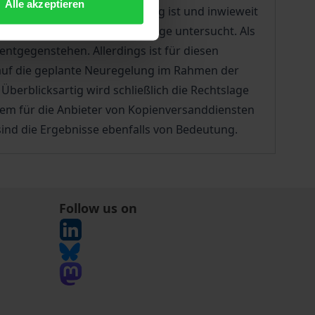
Alle akzeptieren
stung urheberrechtlich zulässig ist und inwieweit
utsche und englische Rechtslage untersucht. Als
ntgegenstehen. Allerdings ist für diesen
auf die geplante Neuregelung im Rahmen der
erblicksartig wird schließlich die Rechtslage
lem für die Anbieter von Kopienversanddiensten
ind die Ergebnisse ebenfalls von Bedeutung.
Follow us on