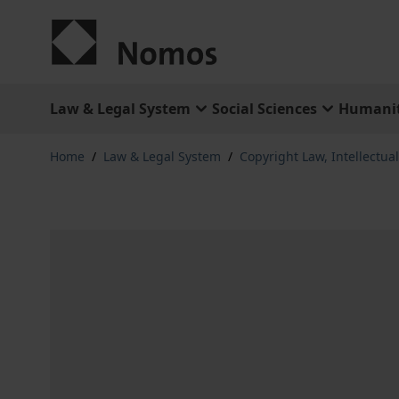
Skip to Content
Law & Legal System
Social Sciences
Humanit
Home
/
Law & Legal System
/
Copyright Law, Intellectua