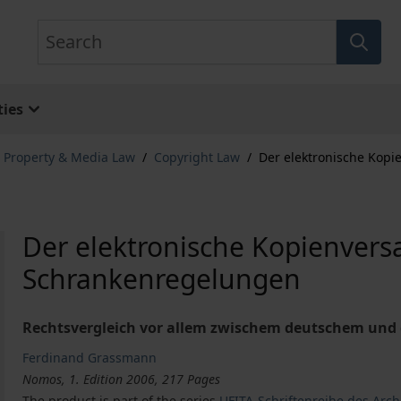
Search
ies
l Property & Media Law
/
Copyright Law
/
Der elektronische Kop
Der elektronische Kopienver
Schrankenregelungen
Rechtsvergleich vor allem zwischem deutschem und
Ferdinand Grassmann
Nomos, 1. Edition 2006, 217 Pages
The product is part of the series
UFITA-Schriftenreihe des Arc