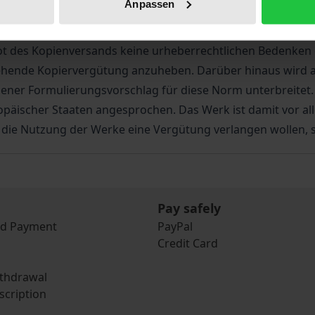
Anpassen
nd aktueller Diskussionen ist die Frage, ob diese Dienstlei
st. Diese Probleme werden vom Autor eingehend für die de
ot des Kopienversands keine urheberrechtlichen Bedenken e
stehende Kopiervergütung anzuheben. Darüber hinaus wird 
er Formulierungsvorschlag für diese Norm unterbreitet. Üb
päischer Staaten angesprochen. Das Werk ist damit vor al
 die Nutzung der Werke eine Vergütung verlangen wollen, s
Pay safely
nd Payment
PayPal
Credit Card
ithdrawal
scription