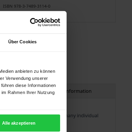
ISBN 978-3-7489-3114-0
Available
 vary at checkout.
Über Cookies
 Medien anbieten zu können
hrer Verwendung unserer
 führen diese Informationen
Product safety information
ie im Rahmen Ihrer Nutzung
ervisory board resolutions, many individual
Alle akzeptieren