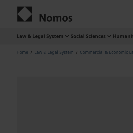
Skip to Content
Law & Legal System
Social Sciences
Humanit
Home
/
Law & Legal System
/
Commercial & Economic L