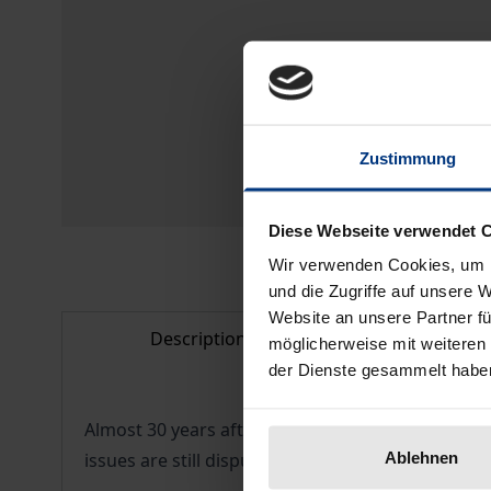
Zustimmung
Diese Webseite verwendet 
Wir verwenden Cookies, um I
und die Zugriffe auf unsere 
Website an unsere Partner fü
Description
Bibliogr
möglicherweise mit weiteren
der Dienste gesammelt habe
Almost 30 years after the BGH's highly regarded
Ablehnen
issues are still disputed or unclear in this context