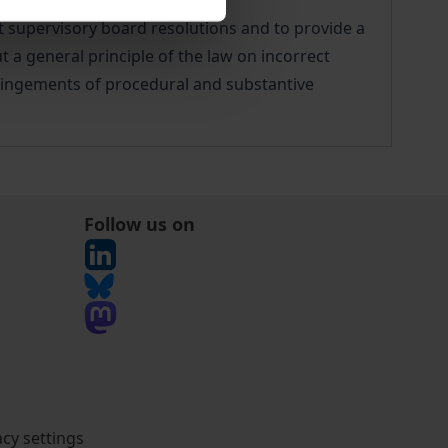
t supervisory board resolutions and to provide a
t a general principle of the law on incorrect
fringements of procedural and substantive
Follow us on
acy settings