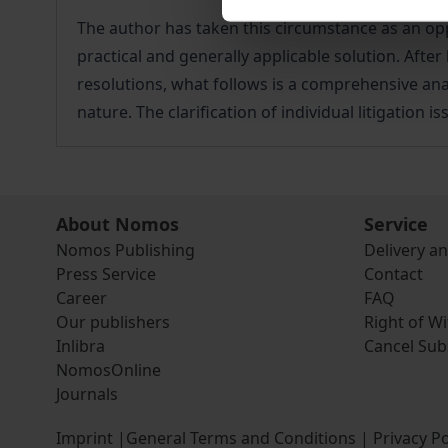
The author has taken this circumstance as an op
practical and generally applicable solution. Afte
resolutions, what follows is a comprehensive ana
nature. The clarification of individual litigation
About Nomos
Service
Nomos Publishing
Delivery a
Press Service
Contact
Career
FAQ
Our publishers
Right of W
Inlibra
Cancel Sub
NomosOnline
Journals
Imprint
|
General Terms and Conditions
|
Privacy Po