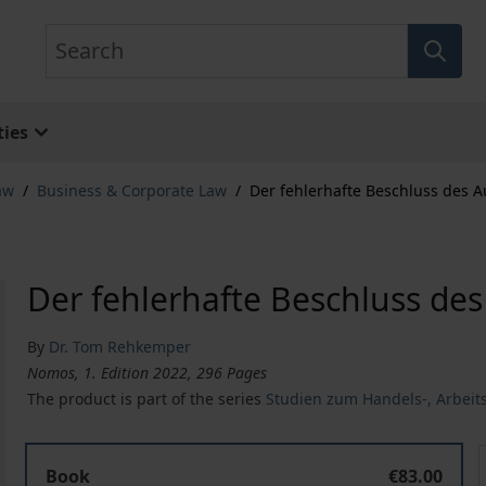
Search
ies
aw
/
Business & Corporate Law
/
Der fehlerhafte Beschluss des A
Der fehlerhafte Beschluss des
By
Dr. Tom Rehkemper
Nomos, 1. Edition 2022, 296 Pages
The product is part of the series
Studien zum Handels-, Arbeits
Der fehlerhafte Beschluss des Aufsichtsrats
Book
€83.00