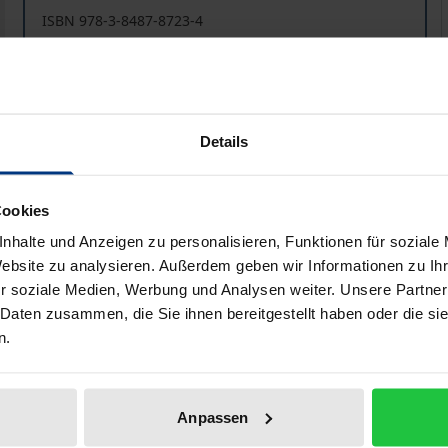
ISBN 978-3-8487-8723-4
Available in 3-5 business days
Prices include VAT. Depending on the delivery address, VAT may
Details
Add to Cart
Add to Wish List
Delivery cost notice
Cookies
nhalte und Anzeigen zu personalisieren, Funktionen für soziale
Website zu analysieren. Außerdem geben wir Informationen zu I
r soziale Medien, Werbung und Analysen weiter. Unsere Partner
aphical data
Additional material
 Daten zusammen, die Sie ihnen bereitgestellt haben oder die s
n.
 fundamental decision on the consequences of incorrect sup
Anpassen
.