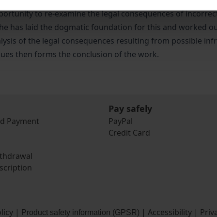
portunity to re-examine the legal consequences of incorrec
r he has laid the dogmatic foundation for this and worked ou
lysis of the legal consequences resulting from possible in
 issues then forms the conclusion of the work.
Pay safely
nd Payment
PayPal
Credit Card
ithdrawal
scription
licy
|
|
Accessibility
|
Priv
Product safety information (GPSR)