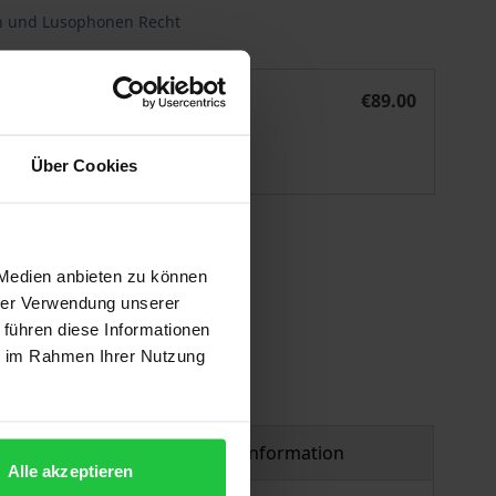
en und Lusophonen Recht
 | O Agente de Execução e as Suas Funções em Portugal
Der Gerichtsvollzieher und seine Aufgaben in Portugal | O
eBook
€89.00
ISBN 978-3-7489-3121-8
Available
Über Cookies
 vary at checkout.
 Medien anbieten zu können
hrer Verwendung unserer
 führen diese Informationen
ie im Rahmen Ihrer Nutzung
Product safety information
Alle akzeptieren