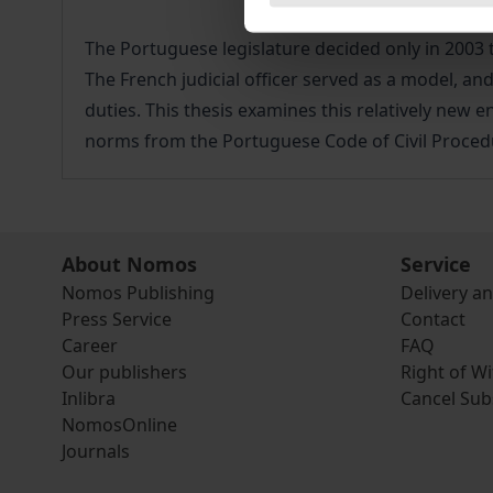
The Portuguese legislature decided only in 2003 t
The French judicial officer served as a model, an
duties. This thesis examines this relatively new en
norms from the Portuguese Code of Civil Procedu
About Nomos
Service
Nomos Publishing
Delivery a
Press Service
Contact
Career
FAQ
Our publishers
Right of W
Inlibra
Cancel Sub
NomosOnline
Journals