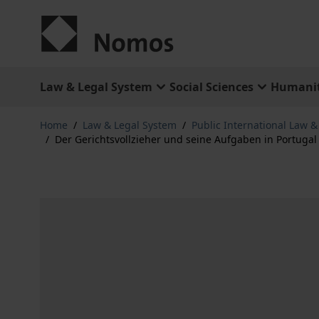
Skip to Content
Law & Legal System
Social Sciences
Humanit
Home
/
Law & Legal System
/
Public International Law 
/
Der Gerichtsvollzieher und seine Aufgaben in Portuga