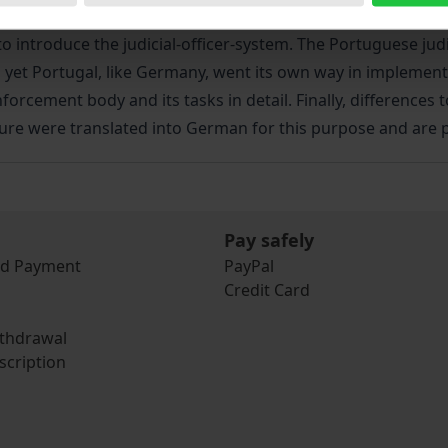
o introduce the judicial-officer-system. The Portuguese jud
d yet Portugal, like Germany, went its own way in implementi
forcement body and its tasks in detail. Finally, differences 
re were translated into German for this purpose and are p
Pay safely
nd Payment
PayPal
Credit Card
ithdrawal
scription