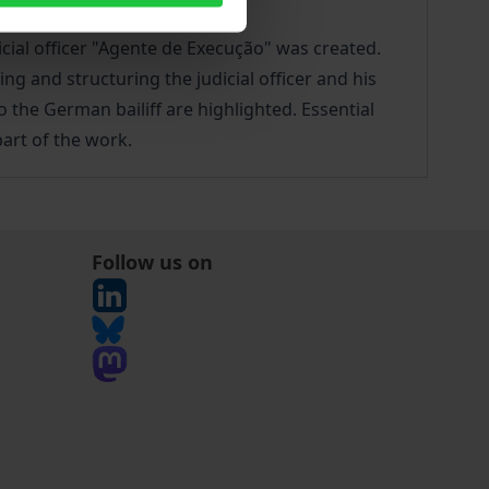
icial officer "Agente de Execução" was created.
ng and structuring the judicial officer and his
to the German bailiff are highlighted. Essential
art of the work.
Follow us on