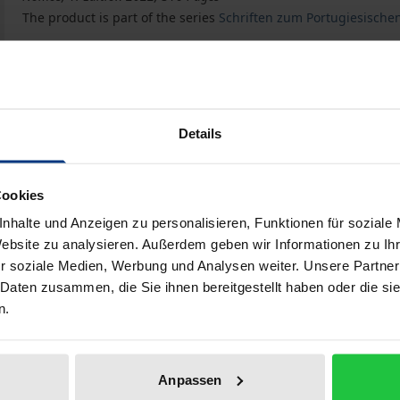
The product is part of the series
Schriften zum Portugiesisch
Der Gerichtsvollzieher und seine Aufgaben in Portugal
Book
€89.00
ISBN 978-3-8487-8730-2
Available in 3-5 business days
Details
Prices include VAT. Depending on the delivery address, VAT may
Cookies
nhalte und Anzeigen zu personalisieren, Funktionen für soziale
Add to Cart
Add to Wish List
Website zu analysieren. Außerdem geben wir Informationen zu I
r soziale Medien, Werbung und Analysen weiter. Unsere Partner
Delivery cost notice
 Daten zusammen, die Sie ihnen bereitgestellt haben oder die s
n.
aphical data
Additional material
Anpassen