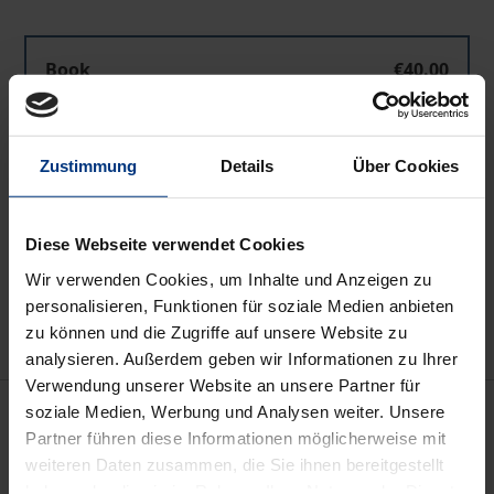
Book
€40.00
ISBN 978-3-7890-5441-9
Not available
Zustimmung
Details
Über Cookies
Add to Cart
Diese Webseite verwendet Cookies
Add to Wish List
Wir verwenden Cookies, um Inhalte und Anzeigen zu
Delivery cost notice
personalisieren, Funktionen für soziale Medien anbieten
zu können und die Zugriffe auf unsere Website zu
analysieren. Außerdem geben wir Informationen zu Ihrer
Verwendung unserer Website an unsere Partner für
Description
soziale Medien, Werbung und Analysen weiter. Unsere
Partner führen diese Informationen möglicherweise mit
weiteren Daten zusammen, die Sie ihnen bereitgestellt
In zunehmender Zahl erfolgen Unternehmenskäufe
haben oder die sie im Rahmen Ihrer Nutzung der Dienste