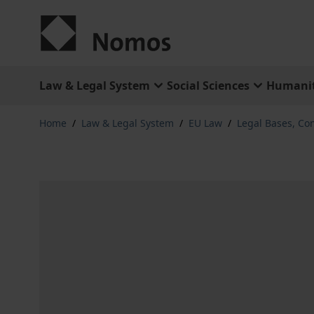
Skip to Content
Law & Legal System
Social Sciences
Humanit
Home
/
Law & Legal System
/
EU Law
/
Legal Bases, Con