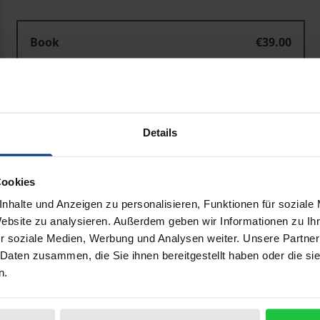
Book
€39.00
ISBN 978-3-7890-7879-8
Not available
Details
Add to Cart
Add to Wish List
Delivery cost notice
Cookies
nhalte und Anzeigen zu personalisieren, Funktionen für soziale
Website zu analysieren. Außerdem geben wir Informationen zu I
r soziale Medien, Werbung und Analysen weiter. Unsere Partner
Bibliographical data
 Daten zusammen, die Sie ihnen bereitgestellt haben oder die s
n.
oquiums zum 65. Geburtstag des deutschen Richters am Euro