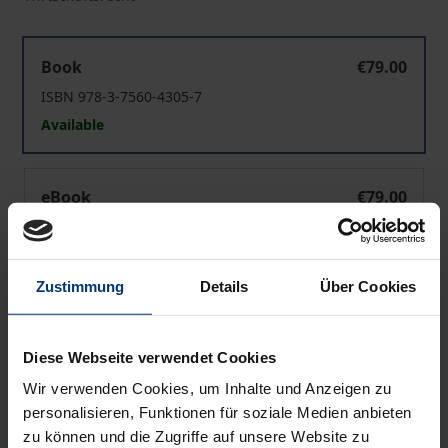
Der Grundsatz ne bis in idem im Wettbewerbsrecht
Book
€79.00
ISBN 978-3-7560-4305-7
Available
Der Grundsatz ne bis in idem im Wettbewerbsrecht
eBook
€79.00
ISBN 978-3-7489-7230-3
Available
Zustimmung
Details
Über Cookies
Prices include VAT. Depending on the delivery address, VAT
may vary at checkout.
Diese Webseite verwendet Cookies
Wir verwenden Cookies, um Inhalte und Anzeigen zu
Add to Cart
personalisieren, Funktionen für soziale Medien anbieten
Add to Wish List
zu können und die Zugriffe auf unsere Website zu