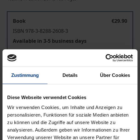
Book
€29.90
ISBN 978-3-8288-2608-3
Available in 3-5 business days
Prices include VAT. Depending on the delivery address, VAT
may vary at checkout.
Zustimmung
Details
Über Cookies
Add to Cart
Add to Wish List
Diese Webseite verwendet Cookies
Delivery cost notice
Wir verwenden Cookies, um Inhalte und Anzeigen zu
personalisieren, Funktionen für soziale Medien anbieten
zu können und die Zugriffe auf unsere Website zu
analysieren. Außerdem geben wir Informationen zu Ihrer
Description
Verwendung unserer Website an unsere Partner für