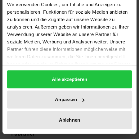
Wir verwenden Cookies, um Inhalte und Anzeigen zu
Edition
personalisieren, Funktionen für soziale Medien anbieten
1
zu können und die Zugriffe auf unsere Website zu
analysieren. Außerdem geben wir Informationen zu Ihrer
ISBN
Verwendung unserer Website an unsere Partner für
soziale Medien, Werbung und Analysen weiter. Unsere
978-3-7890-0697-5
Partner führen diese Informationen möglicherweise mit
weiteren Daten zusammen, die Sie ihnen bereitgestellt
Subtitle
haben oder die sie im Rahmen Ihrer Nutzung der Dienste
Theoretische Analyse und internationaler
gesammelt haben.
Vergleich
Alle akzeptieren
Publication Date
Oct 22, 1981
Anpassen
Year of Publication
1981
Ablehnen
Publisher