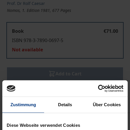
Prof. Dr Rolf Caesar
Nomos, 1. Edition 1981, 677 Pages
Book
€71.00
ISBN 978-3-7890-0697-5
Not available
Add to Cart
Add to Wish List
Delivery cost notice
Zustimmung
Details
Über Cookies
Bibliographical data
Diese Webseite verwendet Cookies