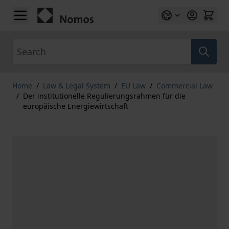
Skip to Content
Search
Home
/
Law & Legal System
/
EU Law
/
Commercial Law
/
Der institutionelle Regulierungsrahmen für die
europäische Energiewirtschaft