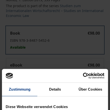
The product is part of the series
Studien zum
Internationalen Wirtschaftsrecht – Studies on International
Economic Law
Der institutionelle Regulierungsrahmen für die europäi
Book
€98.00
ISBN 978-3-8487-5452-6
Available
Der institutionelle Regulierungsrahmen für die europäi
eBook
€98.00
ISBN 978-3-8452-9608-1
Available
Zustimmung
Details
Über Cookies
Prices include VAT. Depending on the delivery address, VAT
may vary at checkout.
Diese Webseite verwendet Cookies