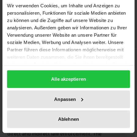
Add to Cart
Wir verwenden Cookies, um Inhalte und Anzeigen zu
personalisieren, Funktionen für soziale Medien anbieten
Add to Wish List
zu können und die Zugriffe auf unsere Website zu
Delivery cost notice
analysieren. Außerdem geben wir Informationen zu Ihrer
Verwendung unserer Website an unsere Partner für
soziale Medien, Werbung und Analysen weiter. Unsere
Partner führen diese Informationen möglicherweise mit
Description
weiteren Daten zusammen, die Sie ihnen bereitgestellt
haben oder die sie im Rahmen Ihrer Nutzung der Dienste
gesammelt haben.
This book analyses the regulatory system for the
Alle akzeptieren
European energy economy based on the legal order
of the European Union und its regulatory traditions.
It defines the institutional framework as a multilevel
Anpassen
administrative system with public and self-
regulatory elements, which exemplifies the general
Ablehnen
move away from stringently thinking in terms of
direct and indirect law enforcement. The