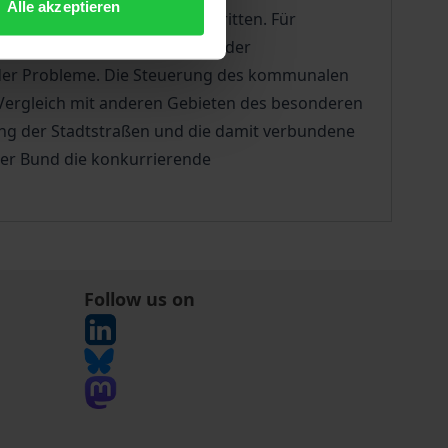
Alle akzeptieren
solcher Maßnahmen ist umstritten. Für
ver Verkehrsmittel ist wegen der
ng der Probleme. Die Steuerung des kommunalen
Vergleich mit anderen Gebieten des besonderen
ung der Stadtstraßen und die damit verbundene
der Bund die konkurrierende
Follow us on