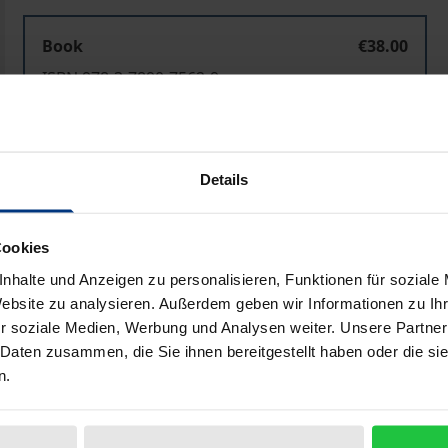
Book
€38.00
ISBN 978-3-7890-7562-9
Not available
Details
Add to Cart
Add to Wish List
Delivery cost notice
Cookies
nhalte und Anzeigen zu personalisieren, Funktionen für soziale
Website zu analysieren. Außerdem geben wir Informationen zu I
Bibliographical data
r soziale Medien, Werbung und Analysen weiter. Unsere Partner
 Daten zusammen, die Sie ihnen bereitgestellt haben oder die s
n.
munales Straßenverkehrsplanungsrecht. Die Probleme des 
gelöst worden. Diese führen oft zu bloßen Verkehrsverl