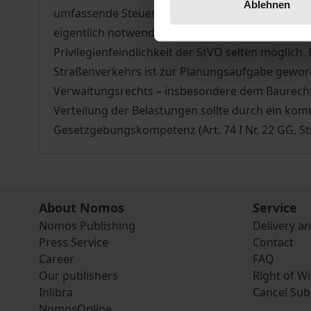
Ablehnen
umfassende Steuerung des Stadtverkehrs, wie da
eigentlich notwendige Maßnahmen finden sich ke
Privilegienfeindlichkeit der StVO selten möglic
Straßenverkehrs ist zur Planungsaufgabe gewor
Verwaltungsrechts – insbesondere dem Baurecht 
Verteilung der Belastungen sollte durch ein ko
Gesetzgebungskompetenz (Art. 74 I Nr. 22 GG, St
About Nomos
Service
Nomos Publishing
Delivery a
Press Service
Contact
Career
FAQ
Our publishers
Right of W
Inlibra
Cancel Sub
NomosOnline