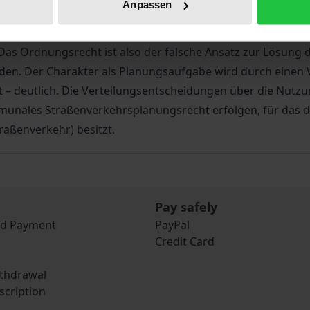
Anpassen
s Beispiel der Anwohnerparkzone zeigt. Die Gebietsgröße 
ine Ermächtigungsgrundlagen. Die Privilegierung alternati
h. Das Ordnungsrecht ist also der falsche Ansatz zur Lösu
den. Der Charakter als Planungsaufgabe wird durch einen 
– deutlich. Die Verteilungsentscheidungen über die Nutz
mmunales Straßenverkehrsplanungsrecht erfolgen, für das 
raßenverkehr) besitzt.
Pay safely
nd Payment
PayPal
Credit Card
ithdrawal
scription