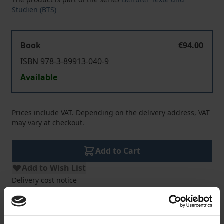
Studien (BTS)
Book
€94.00
ISBN 978-3-89913-040-9
Available
Prices include VAT. Depending on the delivery address, VAT
may vary at checkout.
Add to Cart
Add to Wish List
Delivery cost notice