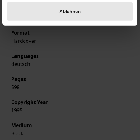
Publisher
Ablehnen
Ergon
Format
Hardcover
Languages
deutsch
Pages
598
Copyright Year
1995
Medium
Book