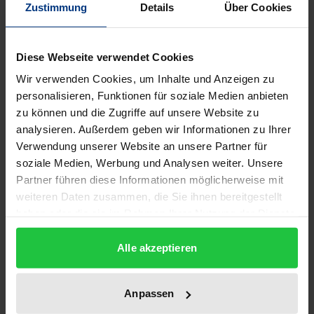
Zustimmung
Details
Über Cookies
Bibliographical data
Diese Webseite verwendet Cookies
Edition
1
Wir verwenden Cookies, um Inhalte und Anzeigen zu
personalisieren, Funktionen für soziale Medien anbieten
ISBN
zu können und die Zugriffe auf unsere Website zu
978-3-89913-040-9
analysieren. Außerdem geben wir Informationen zu Ihrer
Verwendung unserer Website an unsere Partner für
Subtitle
soziale Medien, Werbung und Analysen weiter. Unsere
Partner führen diese Informationen möglicherweise mit
Studien zur Frühgeschichte der Arabistik und
weiteren Daten zusammen, die Sie ihnen bereitgestellt
Islamkunde in Europa
haben oder die sie im Rahmen Ihrer Nutzung der Dienste
gesammelt haben.
Publication Date
Alle akzeptieren
Jan 1, 1995
Year of Publication
Anpassen
1995