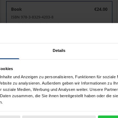
Der Korruptionsfall Siemens
Book
€24.00
ISBN 978-3-8329-4203-8
Available in 3-5 business days
Prices include VAT. Depending on the delivery address, VAT may
Details
Add to Cart
Add to Wish List
Delivery cost notice
Cookies
nhalte und Anzeigen zu personalisieren, Funktionen für soziale
Website zu analysieren. Außerdem geben wir Informationen zu I
r soziale Medien, Werbung und Analysen weiter. Unsere Partner
iographical data
Reviews
 Daten zusammen, die Sie ihnen bereitgestellt haben oder die s
n.
sziplinäre Analyse der Siemens-Korruptionsaffäre. Der „Fall 