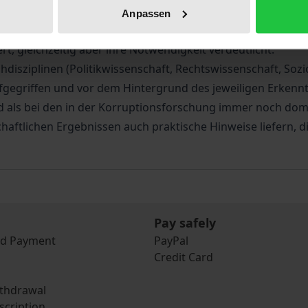
Gesellschafts- und Wirtschaftssystemen, er macht auch d
Anpassen
chen und Auswirkungen des Siemensskandals sind bisher nu
t, gleichzeitig aber ihre Notwendigkeit verdeutlicht.
disziplinen (Politikwissenschaft, Rechtswissenschaft, Sozi
fgegriffen und vor dem Hintergrund des jeweiligen Erkennt
ild als bei den in der Korruptionsforschung immer noch d
chaftlichen Ergebnissen auch praktische Hinweise liefern
Pay safely
nd Payment
PayPal
Credit Card
ithdrawal
scription