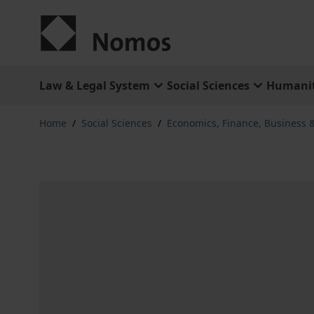
Skip to Content
Law & Legal System
Social Sciences
Humanit
Home
/
Social Sciences
/
Economics, Finance, Business