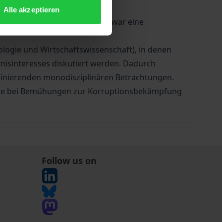
ie aktuellen Probleme der
Alle akzeptieren
r in Ansätzen sichtbar, was zwar eine
ologie und Wirtschaftswissenschaft), in denen
nisinteresses diskutiert werden. Dadurch
ominierenden monodisziplinären Betrachtungen.
, die bei Bemühungen zur Korruptionsbekämpfung
Follow us on