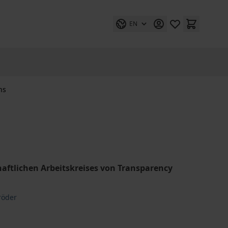
EN
ns
aftlichen Arbeitskreises von Transparency
röder