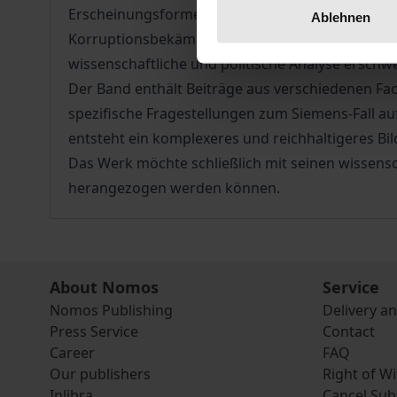
Erscheinungsformen von Korruption in modernen 
Ablehnen
Korruptionsbekämpfung offensichtlich. Die Ursa
wissenschaftliche und politische Analyse erschwer
Der Band enthält Beiträge aus verschiedenen Fach
spezifische Fragestellungen zum Siemens-Fall au
entsteht ein komplexeres und reichhaltigeres B
Das Werk möchte schließlich mit seinen wissens
herangezogen werden können.
About Nomos
Service
Nomos Publishing
Delivery a
Press Service
Contact
Career
FAQ
Our publishers
Right of W
Inlibra
Cancel Sub