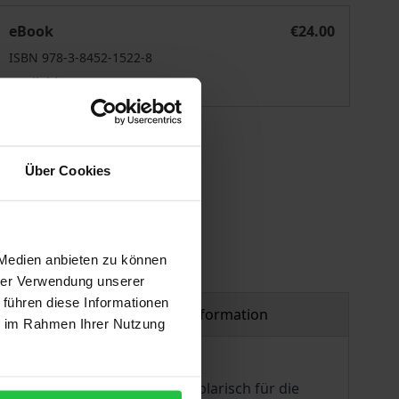
Der Korruptionsfall Siemens
eBook
€24.00
ISBN 978-3-8452-1522-8
Available
 vary at checkout.
Über Cookies
 Medien anbieten zu können
hrer Verwendung unserer
 führen diese Informationen
Product safety information
ie im Rahmen Ihrer Nutzung
Siemens“ steht nicht nur exemplarisch für die