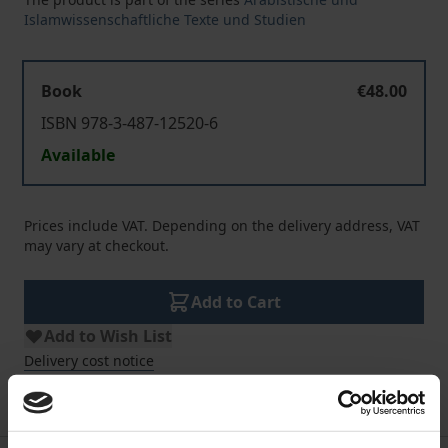
Islamwissenschaftliche Texte und Studien
Book
€48.00
ISBN 978-3-487-12520-6
Available
Prices include VAT. Depending on the delivery address, VAT
may vary at checkout.
Add to Cart
Add to Wish List
Delivery cost notice