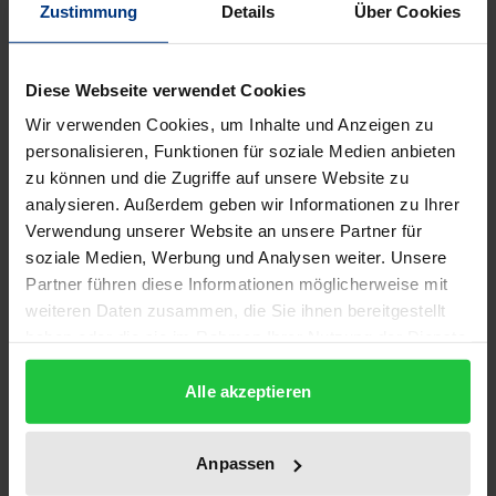
Zustimmung
Details
Über Cookies
Bibliographical data
Diese Webseite verwendet Cookies
Edition
1
Wir verwenden Cookies, um Inhalte und Anzeigen zu
personalisieren, Funktionen für soziale Medien anbieten
ISBN
zu können und die Zugriffe auf unsere Website zu
978-3-487-12520-6
analysieren. Außerdem geben wir Informationen zu Ihrer
Verwendung unserer Website an unsere Partner für
Subtitle
soziale Medien, Werbung und Analysen weiter. Unsere
Partner führen diese Informationen möglicherweise mit
Poetologische und ideengeschichtliche Analysen
weiteren Daten zusammen, die Sie ihnen bereitgestellt
anhand seiner wichtigsten Gedichtsammlung
haben oder die sie im Rahmen Ihrer Nutzung der Dienste
gesammelt haben.
Publication Date
Alle akzeptieren
Nov 25, 2003
Year of Publication
Anpassen
2003