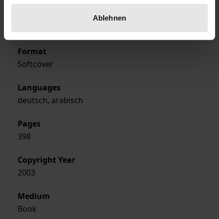
Publisher
Ablehnen
Georg Olms Verlag
Format
Softcover
Languages
deutsch, arabisch
Pages
398
Copyright Year
2003
Medium
Book