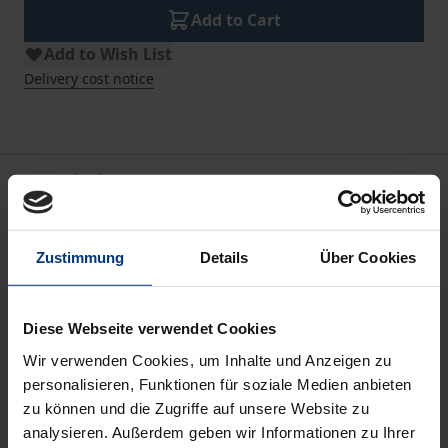
Add to Cart
Add to Wish List
Delivery cost notice
Description
Competition in the usage of the limited land
Zustimmung
Details
Über Cookies
resources in Germany is huge. Based on this
observation, the author analyzes the legal
consequences which occur in cases where
Diese Webseite verwendet Cookies
beneficiary interests under construction planning
Wir verwenden Cookies, um Inhalte und Anzeigen zu
law collide with the domain of area protection by
personalisieren, Funktionen für soziale Medien anbieten
conservation law in the outer zone. The thesis
zu können und die Zugriffe auf unsere Website zu
analysieren. Außerdem geben wir Informationen zu Ihrer
explores admissibility criteria which apply to outer