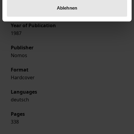
Publication Date
Ablehnen
May 27, 1987
Year of Publication
1987
Publisher
Nomos
Format
Hardcover
Languages
deutsch
Pages
338