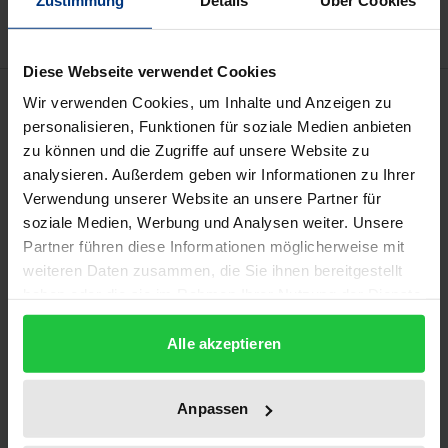
Diese Webseite verwendet Cookies
Bibliographical data
Wir verwenden Cookies, um Inhalte und Anzeigen zu
personalisieren, Funktionen für soziale Medien anbieten
zu können und die Zugriffe auf unsere Website zu
Edition
analysieren. Außerdem geben wir Informationen zu Ihrer
1
Verwendung unserer Website an unsere Partner für
soziale Medien, Werbung und Analysen weiter. Unsere
ISBN
Partner führen diese Informationen möglicherweise mit
978-3-7890-1326-3
weiteren Daten zusammen, die Sie ihnen bereitgestellt
haben oder die sie im Rahmen Ihrer Nutzung der Dienste
Subtitle
gesammelt haben.
Zugleich eine Analyse der
Alle akzeptieren
Konstruktionsprinzipien des privaten
Versicherungsvertrages unter Berücksichtigung
Anpassen
des Wettbewerbs- und des europäischen Rechts