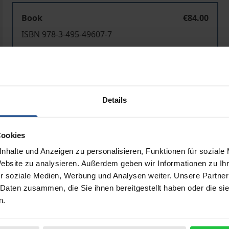
Book
€84.00
ISBN 978-3-495-49607-7
Available
Prices include VAT. Depending on the delivery address, VAT may
Details
Add to Cart
Add to Wish List
Delivery cost notice
Cookies
nhalte und Anzeigen zu personalisieren, Funktionen für soziale
Website zu analysieren. Außerdem geben wir Informationen zu I
r soziale Medien, Werbung und Analysen weiter. Unsere Partner
Bibliographical data
 Daten zusammen, die Sie ihnen bereitgestellt haben oder die s
n.
tät Freiburg i. Br. zwischen 1933 und 1945: Wilhelm von Mö