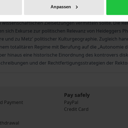
 Im Zentrum steht die Frage nach der Umsetzung des natio
Anpassen
leichend eine nationalsozialistische Funktionselite in den 
wissenschaftlichen Zielsetzungen vermitteln sollte. Die R
n sich Exkurse zur politischen Relevanz von Heideggers Phi
e und zu Metz' politischer Kulturgeographie. Zugleich hand
 einem totalitären Regime mit Berufung auf die „Autonomie 
ber hinaus eine historische Einordnung des kontrovers disk
zuschreibungen und der Rechtfertigungsstrategien der Rekto
Pay safely
nd Payment
PayPal
Credit Card
ithdrawal