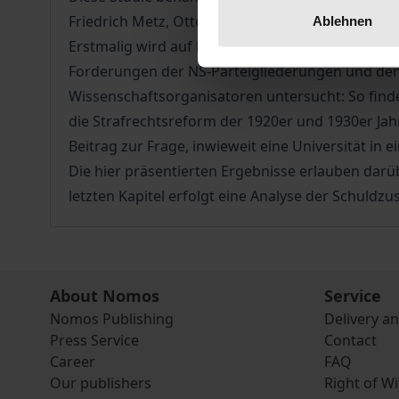
Friedrich Metz, Otto Mangold und Wilhelm Süss.
Ablehnen
Erstmalig wird auf breiter Quellenbasis und verg
Forderungen der NS-Parteigliederungen und den 
Wissenschaftsorganisatoren untersucht: So finde
die Strafrechtsreform der 1920er und 1930er Jahr
Beitrag zur Frage, inwieweit eine Universität in
Die hier präsentierten Ergebnisse erlauben darü
letzten Kapitel erfolgt eine Analyse der Schuld
About Nomos
Service
Nomos Publishing
Delivery a
Press Service
Contact
Career
FAQ
Our publishers
Right of W