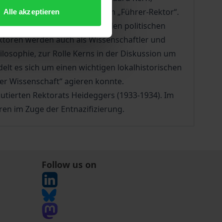
nalsozialistischen Dogmas vom „Führer-Rektor“.
Alle akzeptieren
Blick genommen, die zwischen den politischen
ektoren werden auch als Wissenschaftler und
losophie, zur Rolle Kerns in der Diskussion um
elt es sich um einen wichtigen lokalhistorischen
der Wissenschaft“ agieren konnte.
utierten Rektorats Heideggers (1933-1934). Im
ren im Zuge der Entnazifizierung.
Follow us on