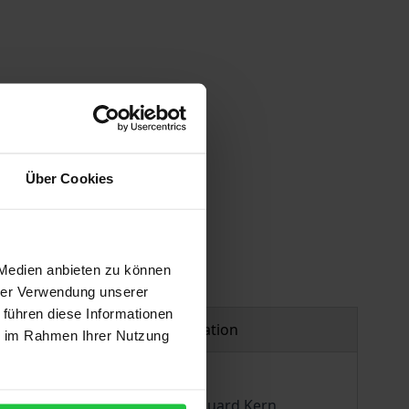
 vary at checkout.
Über Cookies
 Medien anbieten zu können
hrer Verwendung unserer
 führen diese Informationen
Product safety information
ie im Rahmen Ihrer Nutzung
llendorff, Martin Heidegger, Eduard Kern,