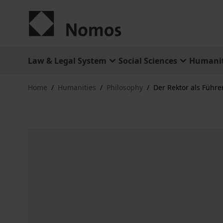
Skip to Content
Law & Legal System
Social Sciences
Humanit
Home
/
Humanities
/
Philosophy
/
Der Rektor als Führe