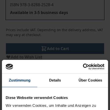
ISBN 978-3-8288-2528-4
Available in 3-5 business days
Prices include VAT. Depending on the delivery address, VAT
may vary at checkout.
Add to Cart
Add to Wish List
Delivery cost notice
Zustimmung
Details
Über Cookies
Description
Diese Webseite verwendet Cookies
In Zeiten wachsender Informationsflut sind Augen
Wir verwenden Cookies, um Inhalte und Anzeigen zu
und Ohren überlastet und Wissenschaftler greifen