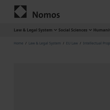
Skip to Content
Law & Legal System
Social Sciences
Humanit
Home
/
Law & Legal System
/
EU Law
/
Intellectual Pro