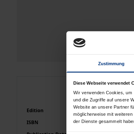
Zustimmung
Diese Webseite verwendet 
Bibliographical data
Wir verwenden Cookies, um I
und die Zugriffe auf unsere 
Website an unsere Partner fü
Edition
1
möglicherweise mit weiteren
der Dienste gesammelt habe
ISBN
978-3-7890-2384-2