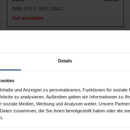
ISBN 978-3-7890-2384-2
Not available
Add to Cart
Add to Wish List
Delivery cost notice
Details
Cookies
Prod
nhalte und Anzeigen zu personalisieren, Funktionen für soziale
Website zu analysieren. Außerdem geben wir Informationen zu I
r soziale Medien, Werbung und Analysen weiter. Unsere Partner
 Daten zusammen, die Sie ihnen bereitgestellt haben oder die s
n.