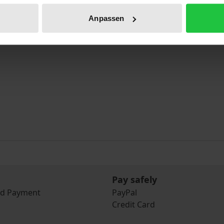
Anpassen
Pay safely
nd Payment
PayPal
Credit Card