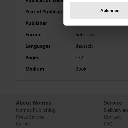
Publication Date
Nov 11, 1991
Ablehnen
Year of Publication
1991
Publisher
Nomos
Format
Softcover
Languages
deutsch
Pages
172
Medium
Book
About Nomos
Service
Nomos Publishing
Delivery a
Press Service
Contact
Career
FAQ