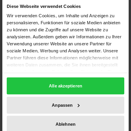
den Küsten Dänemarks, Deutschlands und der
Diese Webseite verwendet Cookies
Niederlanden erstreckt, ist auf der Welt einzigartig.
Wir verwenden Cookies, um Inhalte und Anzeigen zu
Die besondere Schutzwürdigkeit ist unbestritten.
personalisieren, Funktionen für soziale Medien anbieten
Ungeachtet einer Vielzahl naturwissenschaftlicher
zu können und die Zugriffe auf unsere Website zu
Veröffentlichungen fehlt es bisher an einer
analysieren. Außerdem geben wir Informationen zu Ihrer
systematischen Darstellung des für den Schutz des
Verwendung unserer Website an unsere Partner für
Wattenmeeres einschlägigen und ausdifferenzierten
soziale Medien, Werbung und Analysen weiter. Unsere
Regelungsregimes. Um den am Schutz des
Partner führen diese Informationen möglicherweise mit
weiteren Daten zusammen, die Sie ihnen bereitgestellt
Wattenmeeres Interessierten und den unmittelbar
haben oder die sie im Rahmen Ihrer Nutzung der Dienste
im Wattenmeerschutz tätigen Praktikern einen
gesammelt haben.
schnellen Zugriff auf die maßgeblichen rechtlichen
Alle akzeptieren
Regelungen und Problemstellungen zu ermöglichen,
wird das komplexe Normengerüst des
Anpassen
Wattenmeerschutzes in dieser Studie
zusammengefaßt präsentiert.
Schwerpunkte liegen auf den
Ablehnen