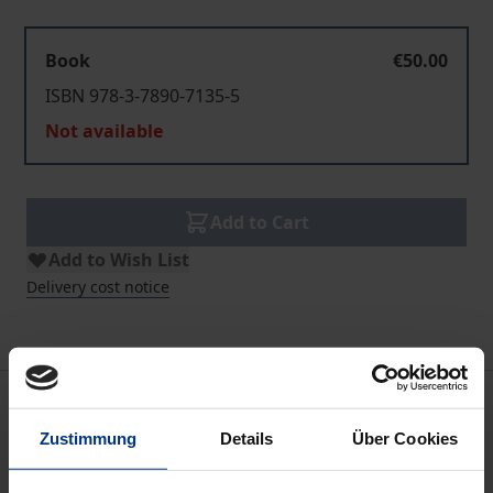
Book
€50.00
ISBN 978-3-7890-7135-5
Not available
Add to Cart
Add to Wish List
Delivery cost notice
Description
Zustimmung
Details
Über Cookies
Das nordwesteuropäische Wattenmeer, das sich vor