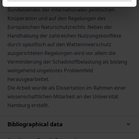
Nationalparkregelungen der norddeutschen
Bundesländer, der internationalen politischen
Kooperation und auf den Regelungen des
Europäischen Naturschutzrechts. Neben der
Handhabung der zahlreichen Nutzungskonflikte
durch spezifisch auf den Wattenmeerschutz
ausgerichteten Regelungen wird vor allem die
Verminderung der Schadstoffbelastung als bislang
weitgehend ungelöstes Problemfeld
herausgearbeitet.
Die Arbeit wurde als Dissertation im Rahmen einer
wissenschaftlichen Mitarbeit an der Universität
Hamburg erstellt.
Bibliographical data