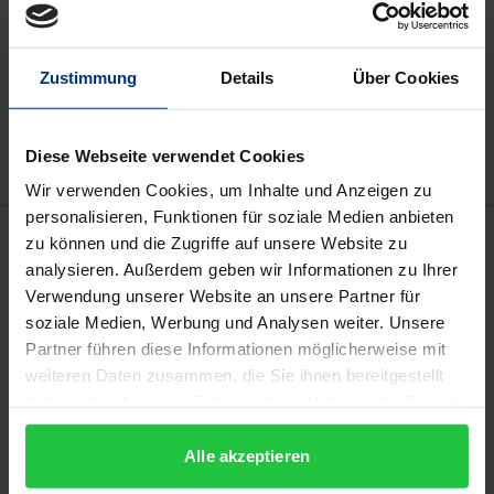
Add to Cart
Zustimmung
Details
Über Cookies
Add to Wish List
Delivery cost notice
Diese Webseite verwendet Cookies
Wir verwenden Cookies, um Inhalte und Anzeigen zu
personalisieren, Funktionen für soziale Medien anbieten
Description
zu können und die Zugriffe auf unsere Website zu
analysieren. Außerdem geben wir Informationen zu Ihrer
Verwendung unserer Website an unsere Partner für
Die Arbeit widmet sich auf unterschiedlichen Ebenen
soziale Medien, Werbung und Analysen weiter. Unsere
der Problematik der Energiearmut und vereint dabei
Partner führen diese Informationen möglicherweise mit
verbraucher-, sozial- und zivilrechtliche
weiteren Daten zusammen, die Sie ihnen bereitgestellt
Fragestellungen.
haben oder die sie im Rahmen Ihrer Nutzung der Dienste
Die Richtlinie 2009/72 des Europäischen Parlaments
gesammelt haben.
und des Rates vom 13. Juli 2009 über gemeinsame
Alle akzeptieren
Vorschriften für den Elektrizitätsbinnenmarkt und