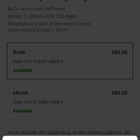
By
Dr. Anna-Lena Hoffmann
Nomos, 1. Edition 2020, 325 Pages
The product is part of the series
Nomos
Universitätsschriften – Recht
Der Schutz verletzlicher VerbraucherInnen in der Ener
Book
€84.00
ISBN 978-3-8487-6849-3
Available
Der Schutz verletzlicher VerbraucherInnen in der Ener
eBook
€84.00
ISBN 978-3-7489-0948-4
Available
Prices include VAT. Depending on the delivery address, VAT
may vary at checkout.