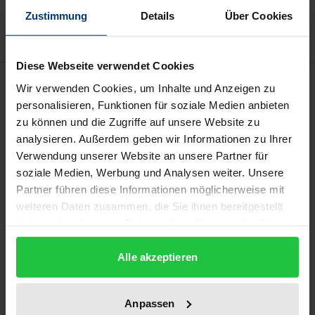
Delivery cost notice
Zustimmung
Details
Über Cookies
Diese Webseite verwendet Cookies
Description
Wir verwenden Cookies, um Inhalte und Anzeigen zu
personalisieren, Funktionen für soziale Medien anbieten
Mit dem Ende des Kalten Krieges ist das in der
zu können und die Zugriffe auf unsere Website zu
analysieren. Außerdem geben wir Informationen zu Ihrer
Charta der Vereinten Nationen angelegte System
Verwendung unserer Website an unsere Partner für
der kollektiven Sicherheit unerwartet ins Zentrum
soziale Medien, Werbung und Analysen weiter. Unsere
der Entwürfe einer »Neuen Weltordnung« gerückt.
Partner führen diese Informationen möglicherweise mit
In vorher kaum vorstellbarer Weise hat der
weiteren Daten zusammen, die Sie ihnen bereitgestellt
Sicherheitsrat seit 1990 Gebrauch von den ihm
haben oder die sie im Rahmen Ihrer Nutzung der Dienste
übertragenen Befugnissen bis hin zur Autorisierung
gesammelt haben.
Alle akzeptieren
militärischer Interventionen in Mitgliedstaaten
gemacht. Diese Eingriffe waren ganz überwiegend
durch humanitäre Katastrophen innerhalb einzelner
Anpassen