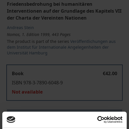
Friedensbedrohung bei humanitären
Interventionen auf der Grundlage des Kapitels VII
der Charta der Vereinten Nationen
Andreas Stein
Nomos, 1. Edition 1999, 443 Pages
The product is part of the series
Veröffentlichungen aus
dem Institut für Internationale Angelegenheiten der
Universität Hamburg
Book
€42.00
ISBN 978-3-7890-6048-9
Not available
Add to Cart
Add to Wish List