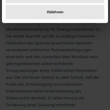
Staaten ohne unmittelbare Auswirkungen auf den
internationalen Frieden motiviert. Dennoch wurde
Ablehnen
vom Sicherheitsrat jeweils eine Bedrohung des
Weltfriedens festgestellt, die nach der Charta die
Mindestvoraussetzung für Zwangsmaßnahmen ist.
Die Arbeit leuchtet auf der Grundlage intensiver
Fallstudien das Spannungsverhältnis zwischen
veränderten politischen Rahmenbedingungen
einerseits und den zumindest dem Wortlaut nach
gleichgebliebenen völkerrechtlichen
Voraussetzungen eines militärischen Eingreifens
aus. Der Verfasser kommt zu dem Schluß, daß die
Praxis der Ermächtigung zu humanitären
Interventionen eine Fortentwicklung des
Völkerrechts darstellt. Er leitet hieraus die
Forderung einer Stärkung rechtlicher