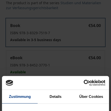
The product is part of the series
Studien und Materialien
zur Verfassungsgerichtsbarkeit
Der Spannungsfall
Book
€54.00
ISBN 978-3-8329-7519-7
Available in 3-5 business days
Der Spannungsfall
eBook
€54.00
ISBN 978-3-8452-3770-1
Available
Prices include VAT. Depending on the delivery address, VAT
may vary at checkout.
Zustimmung
Details
Über Cookies
Add to Cart