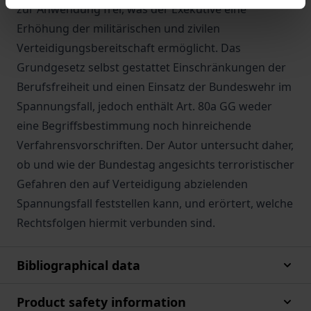
zur Anwendung frei, was der Exekutive eine
Erhöhung der militärischen und zivilen
Verteidigungsbereitschaft ermöglicht. Das
Grundgesetz selbst gestattet Einschränkungen der
Berufsfreiheit und einen Einsatz der Bundeswehr im
Spannungsfall, jedoch enthält Art. 80a GG weder
eine Begriffsbestimmung noch hinreichende
Verfahrensvorschriften. Der Autor untersucht daher,
ob und wie der Bundestag angesichts terroristischer
Gefahren den auf Verteidigung abzielenden
Spannungsfall feststellen kann, und erörtert, welche
Rechtsfolgen hiermit verbunden sind.
Bibliographical data
Product safety information