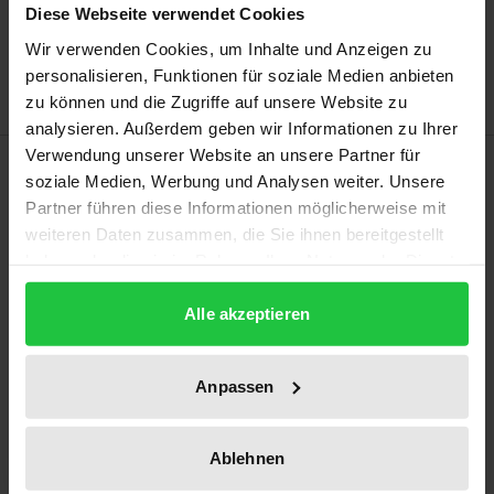
Diese Webseite verwendet Cookies
Add to Wish List
Wir verwenden Cookies, um Inhalte und Anzeigen zu
Delivery cost notice
personalisieren, Funktionen für soziale Medien anbieten
zu können und die Zugriffe auf unsere Website zu
analysieren. Außerdem geben wir Informationen zu Ihrer
Verwendung unserer Website an unsere Partner für
Description
soziale Medien, Werbung und Analysen weiter. Unsere
Partner führen diese Informationen möglicherweise mit
Seitdem der moderne internationale Terrorismus als
weiteren Daten zusammen, die Sie ihnen bereitgestellt
ernste Bedrohung für die Sicherheit des Staates und
haben oder die sie im Rahmen Ihrer Nutzung der Dienste
gesammelt haben.
seiner Bürger wahrgenommen wird, stellt sich die
Alle akzeptieren
Frage, ob das Grundgesetz geeignete Instrumente
zur Bewältigung entsprechender Notstandslagen
bereithält. Mit Blick hierauf widmet sich der Autor
Anpassen
dem in Art. 80a GG geregelten Spannungsfall. Durch
dessen Feststellung gibt der Bundestag zahlreiche
Ablehnen
Rechtsvorschriften der einfachen Notstandsgesetze