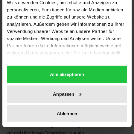
Delivery cost notice
Wir verwenden Cookies, um Inhalte und Anzeigen zu
personalisieren, Funktionen für soziale Medien anbieten
zu können und die Zugriffe auf unsere Website zu
analysieren. Außerdem geben wir Informationen zu Ihrer
Description
Verwendung unserer Website an unsere Partner für
soziale Medien, Werbung und Analysen weiter. Unsere
Partner führen diese Informationen möglicherweise mit
In epistemologisch-phänomenologischer Hinsicht
weiteren Daten zusammen, die Sie ihnen bereitgestellt
wird in diesem Buch der singuläre Zusammenhang
haben oder die sie im Rahmen Ihrer Nutzung der Dienste
von Wissen/Wahrheit in der analytisch-
gesammelt haben.
therapeutischen Praxis untersucht, die keinem
Alle akzeptieren
vorgegebenen lebensweltlichen Diskurs mehr
folgen kann. Die Veränderung des Patienten besteht
Anpassen
in einem bisher ganz »neuen Sinn« für ihn, der
Effekte zeitigt, die sich nicht mehr zu einer
Ablehnen
allgemeinen Theorie oder Ideologie verfestigen
lassen. Insofern folgt die vorliegende Arbeit der
grundsätzlichen Intention, wie ein