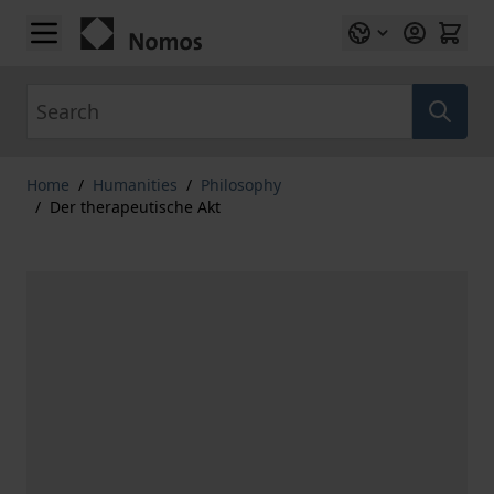
Skip to Content
Search
Home
/
Humanities
/
Philosophy
/
Der therapeutische Akt