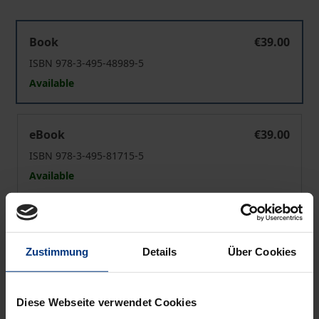
Der therapeutische Akt
Book
€39.00
ISBN 978-3-495-48989-5
Available
Der therapeutische Akt
eBook
€39.00
ISBN 978-3-495-81715-5
Available
Prices include VAT. Depending on the delivery address, VAT
may vary at checkout.
Zustimmung
Details
Über Cookies
Add to Cart
Add to Wish List
Diese Webseite verwendet Cookies