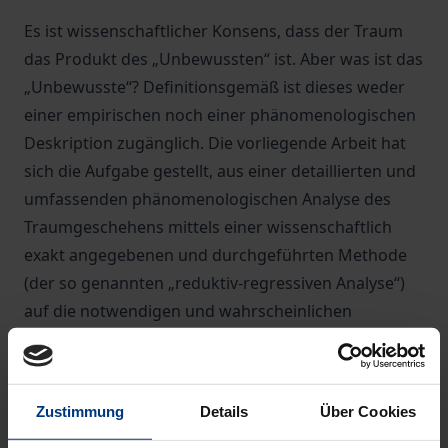
Es ist wissenschaftlicher Konsens, dass der Traum
das Produkt des „Unbewussten“ ist. Aber was ist das
„Unbewusste“? Definitionsgemäß ist dieses weder
einer empirischen noch einer phänomenologischen
Deskription zugänglich. Die vorliegende Arbeit hat
sich die Aufgabe gestellt, aus einer detaillierten und
umfassenden phänomenologischen Analyse des
Traumgeschehens mittels einer wissenschaftlich
exakt angegebenen und durchgeführten Methode
(der so genannten „reduktiv-regressiven Analyse“)
auf die notwendigen und wahrscheinlichen
Wirkfaktoren zurückzuschließen, ohne die der
Traum in seiner Phänomenalität nicht erscheinen
könnte. Über diesen Umweg gelingt es im weiteren
Zustimmung
Details
Über Cookies
auf zwanglose Weise, die innere Natur des