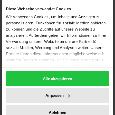
Unbewussten zu bestimmen und somit erstmals
wissenschaftlich nachprüfbar über den Ursprung
Diese Webseite verwendet Cookies
des Traums und das Wesen des ihm zugrunde
Wir verwenden Cookies, um Inhalte und Anzeigen zu
liegenden Unbewussten, mithin über das Verhältnis
personalisieren, Funktionen für soziale Medien anbieten
des letzteren zum Bewusstsein genauere Aussagen
zu können und die Zugriffe auf unsere Website zu
analysieren. Außerdem geben wir Informationen zu Ihrer
zu treffen. Dabei stellt sich heraus, dass der Traum
Verwendung unserer Website an unsere Partner für
in seiner Entstehung und in seiner Gestalt nicht
soziale Medien, Werbung und Analysen weiter. Unsere
zureichend durch neurobiologische Faktoren,
Partner führen diese Informationen möglicherweise mit
leibliche Sinnesprozesse, unbewusste (bzw.
weiteren Daten zusammen, die Sie ihnen bereitgestellt
verdrängte) Triebkräfte (Freud, Adler), ein kollektives
haben oder die sie im Rahmen Ihrer Nutzung der Dienste
Unbewusstes (Jung) oder ein „Seinsgeschick“ (Boss)
gesammelt haben.
Alle akzeptieren
erklärt werden kann, sondern auf eine wesentlich
schöpferisch-geistige Potenz zurückgeht, die zwar
zum Wesen der menschlichen Gesamtperson
Anpassen
gehört, ja deren Quell ist, aber durch eine
anthropologische Kluft vom empirischen Ich- bzw.
Ablehnen