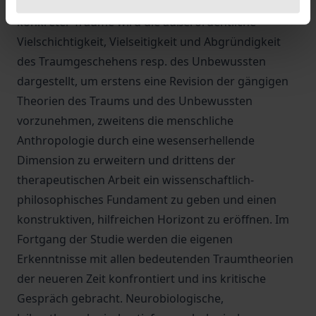
Weltbewusstsein getrennt ist. An Hand vieler
konkreter Träume wird die außerordentliche
Vielschichtigkeit, Vielseitigkeit und Abgründigkeit
des Traumgeschehens resp. des Unbewussten
dargestellt, um erstens eine Revision der gängigen
Theorien des Traums und des Unbewussten
vorzunehmen, zweitens die menschliche
Anthropologie durch eine wesenserhellende
Dimension zu erweitern und drittens der
therapeutischen Arbeit ein wissenschaftlich-
philosophisches Fundament zu geben und einen
konstruktiven, hilfreichen Horizont zu eröffnen. Im
Fortgang der Studie werden die eigenen
Erkenntnisse mit allen bedeutenden Traumtheorien
der neueren Zeit konfrontiert und ins kritische
Gespräch gebracht. Neurobiologische,