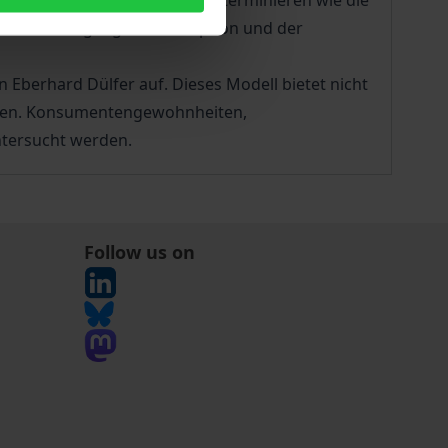
ehmen mindestens genauso determinieren wie die
zu ihrem Umgang mit Korruption und der
Eberhard Dülfer auf. Dieses Modell bietet nicht
ngen. Konsumentengewohnheiten,
ntersucht werden.
Follow us on