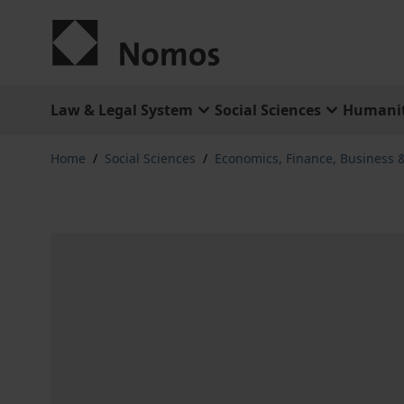
Skip to Content
Law & Legal System
Social Sciences
Humanit
Home
/
Social Sciences
/
Economics, Finance, Business