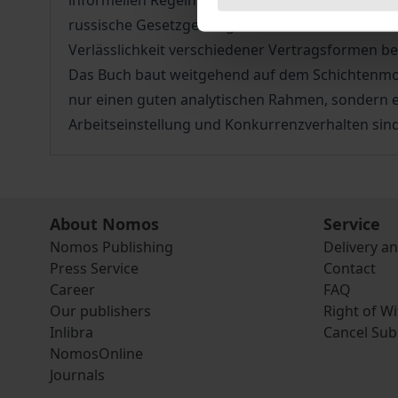
informellen Regeln und Verträgen geschenkt, d
russische Gesetzgebung. So wurden in einer Um
Verlässlichkeit verschiedener Vertragsformen be
Das Buch baut weitgehend auf dem Schichtenmode
nur einen guten analytischen Rahmen, sondern
Arbeitseinstellung und Konkurrenzverhalten sind
About Nomos
Service
Nomos Publishing
Delivery a
Press Service
Contact
Career
FAQ
Our publishers
Right of W
Inlibra
Cancel Sub
NomosOnline
Journals