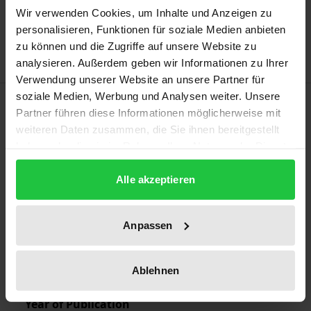
Add to Wish List
Wir verwenden Cookies, um Inhalte und Anzeigen zu
personalisieren, Funktionen für soziale Medien anbieten
Delivery cost notice
zu können und die Zugriffe auf unsere Website zu
analysieren. Außerdem geben wir Informationen zu Ihrer
Verwendung unserer Website an unsere Partner für
soziale Medien, Werbung und Analysen weiter. Unsere
Bibliographical data
Partner führen diese Informationen möglicherweise mit
weiteren Daten zusammen, die Sie ihnen bereitgestellt
haben oder die sie im Rahmen Ihrer Nutzung der Dienste
Edition
gesammelt haben.
1
Alle akzeptieren
ISBN
978-3-7890-0122-2
Anpassen
Publication Date
Jan 1, 1974
Ablehnen
Year of Publication