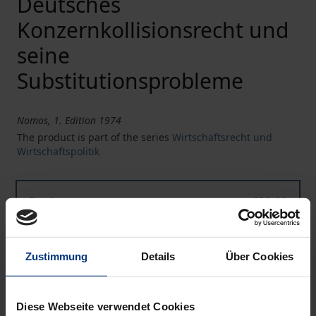
Deutsches
Konzernkollisionsrecht und
seine
Substitutionsprobleme
Nomos, 1. Edition 1974
The product is part of the series
Wirtschaftsrecht und
Wirtschaftspolitik
Book
€38.00
ISBN 978-3-7890-0122-2
Not available
Zustimmung
Details
Über Cookies
Add to Cart
Diese Webseite verwendet Cookies