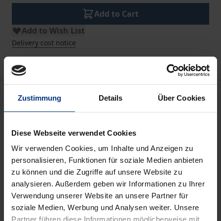
Add to Cart
Add to Wish List
Delivery cost notice
Description
Zustimmung
Details
Über Cookies
Beim Erscheinen des Vorgängerbandes
Diese Webseite verwendet Cookies
„Staatsbürger oder Untertanen“ im Jahr 1991 war
Wir verwenden Cookies, um Inhalte und Anzeigen zu
der mit dem Ende des Kommunismus verbundene
personalisieren, Funktionen für soziale Medien anbieten
politische Umbruch in Europa bereits eingeleitet.
zu können und die Zugriffe auf unsere Website zu
Seine Konsequenzen für das Verhältnis der
analysieren. Außerdem geben wir Informationen zu Ihrer
Deutschen, Österreicher und Schweizer zur Politik
Verwendung unserer Website an unsere Partner für
waren aber noch nicht in ihrem vollen Umfange
soziale Medien, Werbung und Analysen weiter. Unsere
erkennbar.
Partner führen diese Informationen möglicherweise mit