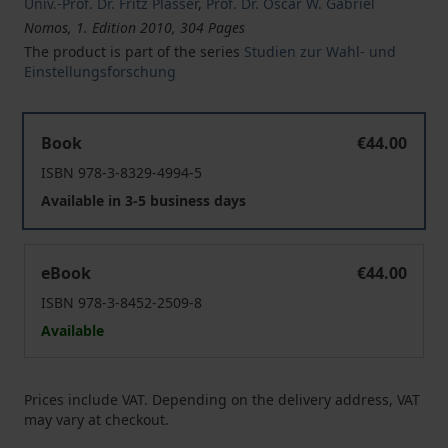
Univ.-Prof. Dr. Fritz Plasser
,
Prof. Dr. Oscar W. Gabriel
Nomos, 1. Edition 2010, 304 Pages
The product is part of the series
Studien zur Wahl- und
Einstellungsforschung
Deutschland, Österreich und die Schweiz im neuen Eur
Book
€44.00
ISBN 978-3-8329-4994-5
Available in 3-5 business days
Deutschland, Österreich und die Schweiz im neuen Eur
eBook
€44.00
ISBN 978-3-8452-2509-8
Available
Prices include VAT. Depending on the delivery address, VAT
may vary at checkout.