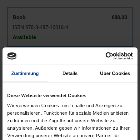
Book
€88.00
ISBN 978-3-487-16018-4
Available
Prices include VAT. Depending on the delivery address, VAT
may vary at checkout.
Zustimmung
Details
Über Cookies
Add to Cart
Add to Wish List
Diese Webseite verwendet Cookies
Delivery cost notice
Wir verwenden Cookies, um Inhalte und Anzeigen zu
personalisieren, Funktionen für soziale Medien anbieten
zu können und die Zugriffe auf unsere Website zu
analysieren. Außerdem geben wir Informationen zu Ihrer
Description
Verwendung unserer Website an unsere Partner für