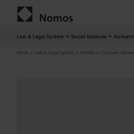
Skip to Content
Law & Legal System
Social Sciences
Humanit
Home
/
Law & Legal System
/
Private or Civil Law: Gener