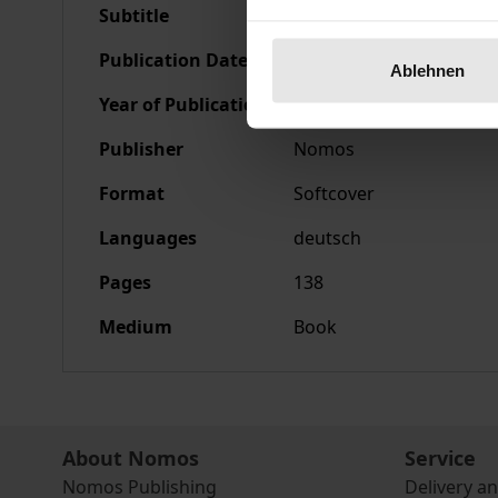
Subtitle
Beiträge und Diskussio
Publication Date
Jul 30, 2003
Ablehnen
Year of Publication
2003
Publisher
Nomos
Format
Softcover
Languages
deutsch
Pages
138
Medium
Book
About Nomos
Service
Nomos Publishing
Delivery a