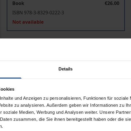
Book
€26.00
ISBN 978-3-8329-0222-3
Not available
Add to Cart
Add to Wish List
Delivery cost notice
Details
Prod
Cookies
nhalte und Anzeigen zu personalisieren, Funktionen für soziale
Website zu analysieren. Außerdem geben wir Informationen zu I
r soziale Medien, Werbung und Analysen weiter. Unsere Partner
 Daten zusammen, die Sie ihnen bereitgestellt haben oder die s
n.