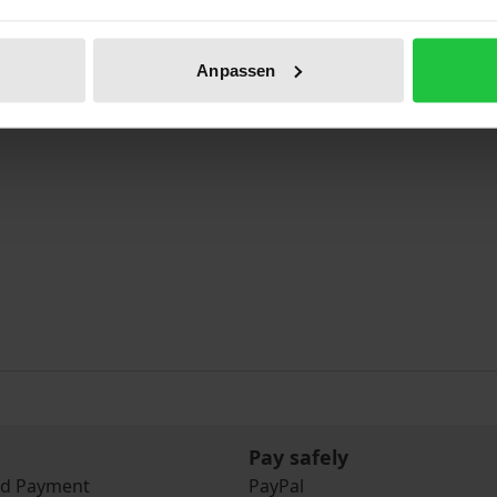
nsberichte der Herbsttagung 2002 in Potsdam
Anpassen
Pay safely
nd Payment
PayPal