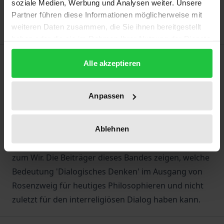
soziale Medien, Werbung und Analysen weiter. Unsere
Delivery cost notice
Partner führen diese Informationen möglicherweise mit
weiteren Daten zusammen, die Sie ihnen bereitgestellt
haben oder die sie im Rahmen Ihrer Nutzung der Dienste
gesammelt haben.
Description
Alle akzeptieren
Franz Rosenzweig ist einer der Vordenker des
Anpassen
dialogischen Denkens. Mit diesem geht nicht nur ein
neues Seinsdenken einher, sondern auch und vor
allem ein neues Verständnis des Verhältnisses des
Ablehnen
Menschen zu den Anderen, des Ich zum Du bzw.
zum Wir. Die Beiträger dieses Bandes zeigen, welche
Bedeutung 'Dialogisches Denken' im Ausgang von
Rosenzweig für heutiges Philosophieren und nicht
zuletzt für den interreligiösen Dialog haben kann.