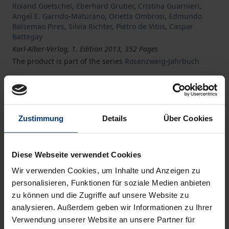
Roland Goetschel
,
Eberhard Gruber
,
Cristina Guarnieri
,
Angel E. Garrido-Maturano
,
Orietta Ombrosi
,
Edmundo
Balsemao Pires
,
Silvia Richter
,
Pietro de Vitiis
,
Caspar
Battegay
Karl-Alber-Verlag, 1. Edition 2013, 352 Pages
The product is part of the series
Rosenzweig-Jahrbuch
Book
€44.00
ISBN 978-3-495-46408-3
Zustimmung
Details
Über Cookies
Available
Diese Webseite verwendet Cookies
Prices include VAT. Depending on the delivery address, VAT
Wir verwenden Cookies, um Inhalte und Anzeigen zu
may vary at checkout.
personalisieren, Funktionen für soziale Medien anbieten
zu können und die Zugriffe auf unsere Website zu
Add to Cart
analysieren. Außerdem geben wir Informationen zu Ihrer
Verwendung unserer Website an unsere Partner für
Add to Wish List