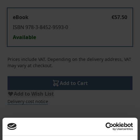
eBook
€57.50
ISBN 978-3-8452-9593-0
Available
Prices include VAT. Depending on the delivery address, VAT
may vary at checkout.
Add to Cart
Add to Wish List
Delivery cost notice
Description