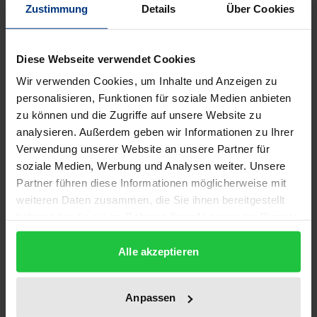
Zustimmung
Details
Über Cookies
Der Haushaltsplan und der Jahresabschluss sind
zentrale Steuerungs- und Berichtsinstrumente einer
Diese Webseite verwendet Cookies
Kommune. Sie bedürfen jedoch einer
Wir verwenden Cookies, um Inhalte und Anzeigen zu
zielorientierten Analyse, um entscheidungsrelevante
personalisieren, Funktionen für soziale Medien anbieten
Erkenntnisse über die wirtschaftliche Lage einer
zu können und die Zugriffe auf unsere Website zu
Kommune ableiten zu können. Unter
analysieren. Außerdem geben wir Informationen zu Ihrer
Berücksichtigung der kommunalen Besonderheiten
Verwendung unserer Website an unsere Partner für
wird in dieser Monografie untersucht, ob und
soziale Medien, Werbung und Analysen weiter. Unsere
Partner führen diese Informationen möglicherweise mit
inwieweit die bei privaten Unternehmen etablierte
weiteren Daten zusammen, die Sie ihnen bereitgestellt
Jahresabschlussanalyse für die Analyse kommunaler
haben oder die sie im Rahmen Ihrer Nutzung der Dienste
Jahresabschlüsse eingesetzt werden kann und in
gesammelt haben.
welchen Bereichen Modifikationen vorzunehmen
Alle akzeptieren
sind. Anhand von empirischen Analysen, Schemata,
Kennzahlen und konkreten Beispielen wird
Anpassen
herausgearbeitet, wie eine ziel- und