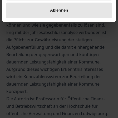
zukunftsorientierte ganzheitliche
Jahresabschlussanalyse durchgeführt werden kann,
Ablehnen
welche Schwierigkeiten sich bei der Analyse ergeben
können und wie sie gegebenenfalls zu lösen sind.
Eng mit der Jahresabschlussanalyse verbunden ist
die Pflicht zur Gewährleistung der stetigen
Aufgabenerfüllung und die damit einhergehende
Beurteilung der gegenwärtigen und künftigen
dauernden Leistungsfähigkeit einer Kommune.
Aufgrund dieses wichtigen Erkenntnisinteresses
wird ein Kennzahlensystem zur Beurteilung der
dauernden Leistungsfähigkeit einer Kommune
konzipiert.
Die Autorin ist Professorin für Öffentliche Finanz-
und Betriebswirtschaft an der Hochschule für
öffentliche Verwaltung und Finanzen Ludwigsburg.