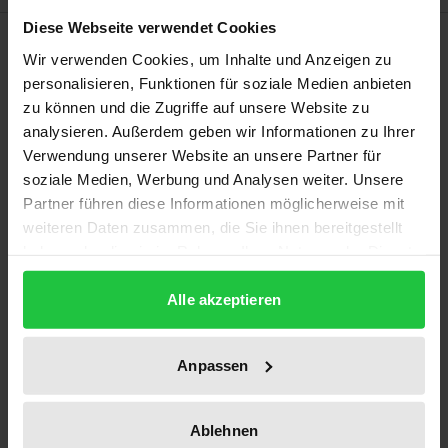
Diese Webseite verwendet Cookies
Description
Wir verwenden Cookies, um Inhalte und Anzeigen zu
personalisieren, Funktionen für soziale Medien anbieten
Die in der Wissenschaft bislang vernachlässigte
zu können und die Zugriffe auf unsere Website zu
aktienrechtliche Sonderprüfung (§§ 142-146, 315
analysieren. Außerdem geben wir Informationen zu Ihrer
AktG) gehört zu den Eckpfeilern des
Verwendung unserer Website an unsere Partner für
soziale Medien, Werbung und Analysen weiter. Unsere
aktienrechtlichen Überwachungs- und
Partner führen diese Informationen möglicherweise mit
Kontrollsystems. Als erste Monografie seit über
weiteren Daten zusammen, die Sie ihnen bereitgestellt
vierzig Jahren unternimmt es die Arbeit, der
haben oder die sie im Rahmen Ihrer Nutzung der Dienste
Sonderprüfung eine breitere wissenschaftliche Basis
gesammelt haben.
zu bereiten und damit zugleich Lösungen für die
Alle akzeptieren
Praxis anzubieten. Grundlage der Arbeit ist ein die
Regelungen der Schweiz, Frankreichs, Englands und
Anpassen
der Niederlande einschließender Rechtsvergleich,
der auch rechtsökonomischen Gedanken Platz
Ablehnen
einräumt. Die Arbeitsergebnisse sind aufgrund des