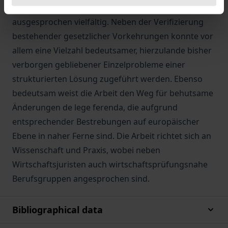
reichhaltigen rechtsvergleichenden Fundus
ausgesprochen vielfältig. Neben der Verifizierung
bestehender gesetzlicher Vorkehrungen konnte vor
allem eine Vielzahl bedeutsamer, hierzulande bisher
verborgen gebliebener Einzelprobleme einer
strukturierten Lösung zugeführt werden. Ebenso
bedeutsam weist die Arbeit den Weg für behutsame
Änderungen de lege ferenda, die aufgrund
entsprechender Bestrebungen auf europäischer
Ebene in naher Ferne sind. Die Arbeit richtet sich an
Wissenschaft und Praxis, wobei neben
Wirtschaftsjuristen auch wirtschaftsprüfungsnahe
Berufsgruppen angesprochen sind.
Bibliographical data