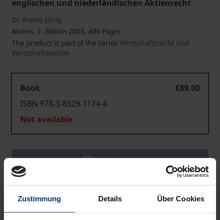
englischen und niederländischen Aktienrecht
Dr. Ronny Jänig
Nomos, 1. Edition 2005, 486 Pages
The product is part of the series
Wirtschaftsrecht und
Wirtschaftspolitik
Book
€89.00
ISBN 978-3-8329-1174-4
Not available
Add to Cart
Add to Wish List
Delivery cost notice
Zustimmung
Details
Über Cookies