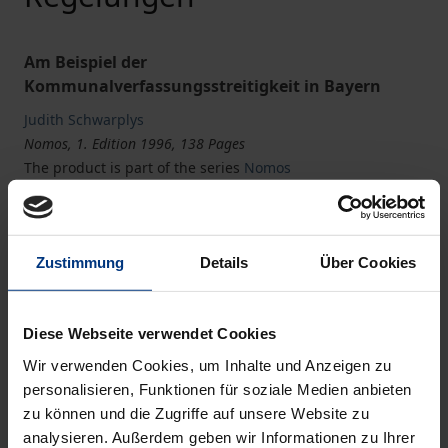
Am Beispiel der
Kommunalverfassungsstreitigkeit in Bayern
Judith Schwarplys
Nomos, 1. Edition 1996, 138 Pages
The product is part of the series
Nomos
Universitätsschriften – Recht
Book
€40.00
Zustimmung
Details
Über Cookies
ISBN 978-3-7890-4181-5
Not available
Diese Webseite verwendet Cookies
Wir verwenden Cookies, um Inhalte und Anzeigen zu
personalisieren, Funktionen für soziale Medien anbieten
Add to Cart
zu können und die Zugriffe auf unsere Website zu
analysieren. Außerdem geben wir Informationen zu Ihrer
Add to Wish List