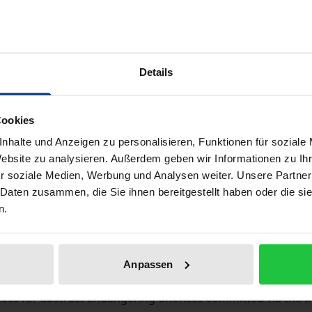
Die Anwendbarkeit des deutschen Strafrechts bei Straft
Book
€44.00
ISBN 978-3-8487-6797-7
Available
Details
Prices include VAT. Depending on the delivery address, VAT may
Cookies
nhalte und Anzeigen zu personalisieren, Funktionen für soziale
Add to Cart
Add to Wish List
Website zu analysieren. Außerdem geben wir Informationen zu I
Delivery cost notice
r soziale Medien, Werbung und Analysen weiter. Unsere Partner
 Daten zusammen, die Sie ihnen bereitgestellt haben oder die s
n.
aphical data
Additional material
Anpassen
cess for abstract endangering offences committed via the In