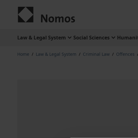
Skip to Content
Law & Legal System
Social Sciences
Humanit
Home
/
Law & Legal System
/
Criminal Law
/
Offences