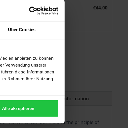
aten via Internet
Die Anwendbarkeit des deutschen Strafrechts bei Straftaten 
eBook
€44.00
ISBN 978-3-7489-0901-9
Available
Über Cookies
 vary at checkout.
 Medien anbieten zu können
hrer Verwendung unserer
 führen diese Informationen
ie im Rahmen Ihrer Nutzung
Product safety information
Alle akzeptieren
ternet, which can be linked to the principle of