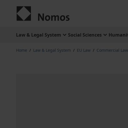
Skip to Content
Law & Legal System
Social Sciences
Humanit
Home
/
Law & Legal System
/
EU Law
/
Commercial Law