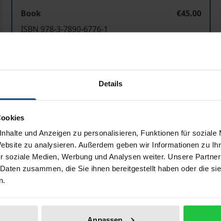
Book
€45.00
ISBN 978-3-7890-6776-1
Not available
Details
Add to Cart
Add to Wish List
Delivery cost notice
Cookies
nhalte und Anzeigen zu personalisieren, Funktionen für soziale
Website zu analysieren. Außerdem geben wir Informationen zu I
Bibliographical data
r soziale Medien, Werbung und Analysen weiter. Unsere Partner
 Daten zusammen, die Sie ihnen bereitgestellt haben oder die s
n.
che Rechtswissenschaft befinden sich nach wie vor in eine
Anpassen