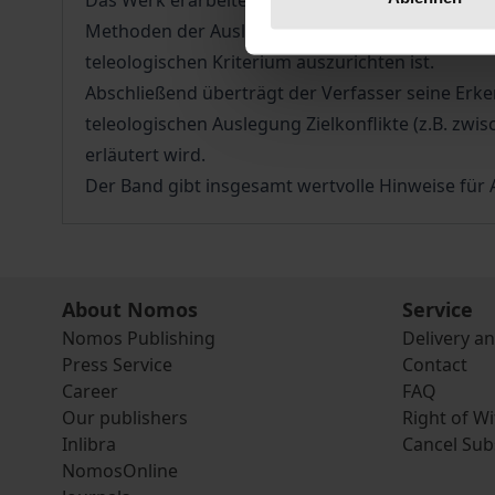
Das Werk erarbeitet daher zunächst aus einer d
Methoden der Auslegung europäischen Rechts. Da
teleologischen Kriterium auszurichten ist.
Abschließend überträgt der Verfasser seine Erke
teleologischen Auslegung Zielkonflikte (z.B. zw
erläutert wird.
Der Band gibt insgesamt wertvolle Hinweise für A
About Nomos
Service
Nomos Publishing
Delivery a
Press Service
Contact
Career
FAQ
Our publishers
Right of W
Inlibra
Cancel Sub
NomosOnline