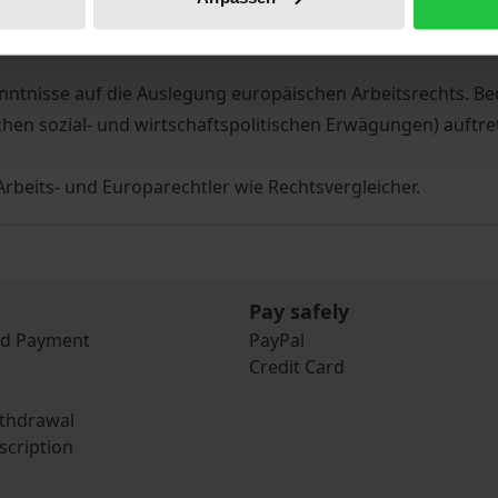
eutsch-italienischen Perspektive und in Auseinandersetzun
bei wird deutlich, daß – und vor allem auch, warum – die 
nntnisse auf die Auslegung europäischen Arbeitsrechts. B
ischen sozial- und wirtschaftspolitischen Erwägungen) auft
rbeits- und Europarechtler wie Rechtsvergleicher.
Pay safely
nd Payment
PayPal
Credit Card
ithdrawal
scription