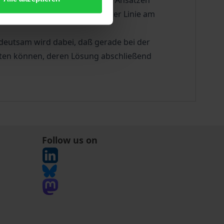
g mit den bereits vorhandenen Ansätzen
europäische Auslegung in erster Linie am
edeutsam wird dabei, daß gerade bei der
reten können, deren Lösung abschließend
Follow us on