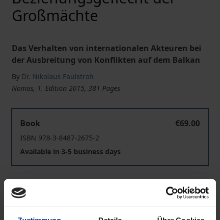
Großmächte
Das Verhalten von internationalen Akteuren bei
der Ausbreitung von Konflikten auf dem Balkan
By
Dr. Nikolaus Faulstroh
Nomos, 1. Edition 2015, 381 Pages
Die Balkankrisen von 1908-1914 und die Jugoslawienko
Book
€69.00
ISBN 978-3-8487-2675-2
Available in 3-5 business days
Die Balkankrisen von 1908-1914 und die Jugoslawienko
eBook
€69.00
ISBN 978-3-8452-7013-5
Available
Zustimmung
Details
Über Cookies