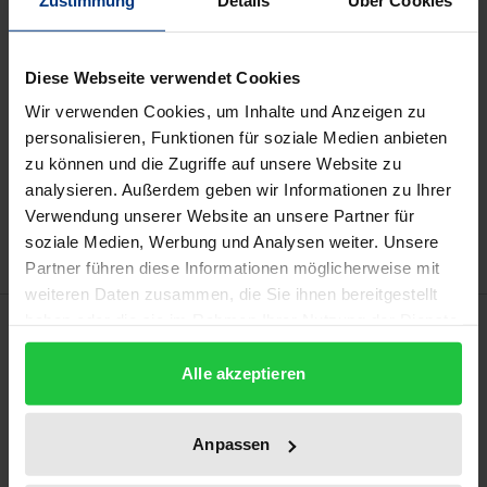
Prices include VAT. Depending on the delivery address, VAT
Diese Webseite verwendet Cookies
may vary at checkout.
Wir verwenden Cookies, um Inhalte und Anzeigen zu
personalisieren, Funktionen für soziale Medien anbieten
Add to Cart
zu können und die Zugriffe auf unsere Website zu
Add to Wish List
analysieren. Außerdem geben wir Informationen zu Ihrer
Delivery cost notice
Verwendung unserer Website an unsere Partner für
soziale Medien, Werbung und Analysen weiter. Unsere
Partner führen diese Informationen möglicherweise mit
weiteren Daten zusammen, die Sie ihnen bereitgestellt
Description
haben oder die sie im Rahmen Ihrer Nutzung der Dienste
gesammelt haben.
Alle akzeptieren
In today's Europe, 70 years after the end of World
War II, armed conflicts are still sad reality. But what
Anpassen
causes and how should we respond so that this
development can be prevented? The numerous