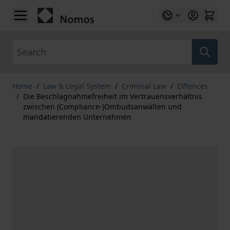
Skip to Content
Search
Home
/
Law & Legal System
/
Criminal Law
/
Offences
/
Die Beschlagnahmefreiheit im Vertrauensverhältnis
zwischen (Compliance-)Ombudsanwälten und
mandatierenden Unternehmen