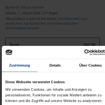
By
RA Dr. Florian Eichner
Nomos, 1. Edition 2020, 237 Pages
The product is part of the series
Schriftenreihe zum
deutschen, europäischen und internationalen
Wirtschaftsstrafrecht
Die Beschlagnahmefreiheit im Vertrauensverhältnis 
Book
€62.00
ISBN 978-3-8487-7713-6
Available
Zustimmung
Details
Über Cookies
Prices include VAT. Depending on the delivery address, VAT
may vary at checkout.
Diese Webseite verwendet Cookies
Wir verwenden Cookies, um Inhalte und Anzeigen zu
Add to Cart
personalisieren, Funktionen für soziale Medien anbieten zu
Add to Wish List
können und die Zugriffe auf unsere Website zu analysieren.