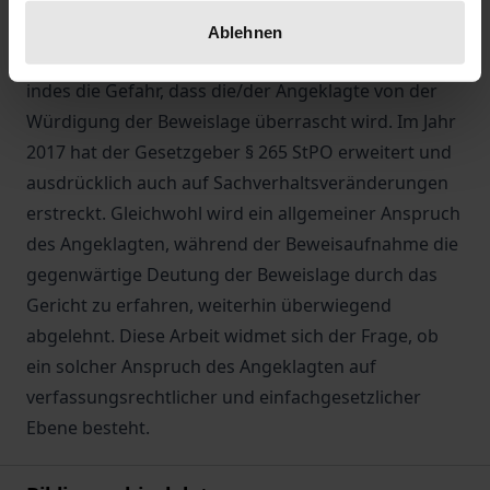
andere rechtliche Bewertung nach sich zogen. In
Ablehnen
umfangreichen und langwierigen Verfahren besteht
indes die Gefahr, dass die/der Angeklagte von der
Würdigung der Beweislage überrascht wird. Im Jahr
2017 hat der Gesetzgeber § 265 StPO erweitert und
ausdrücklich auch auf Sachverhaltsveränderungen
erstreckt. Gleichwohl wird ein allgemeiner Anspruch
des Angeklagten, während der Beweisaufnahme die
gegenwärtige Deutung der Beweislage durch das
Gericht zu erfahren, weiterhin überwiegend
abgelehnt. Diese Arbeit widmet sich der Frage, ob
ein solcher Anspruch des Angeklagten auf
verfassungsrechtlicher und einfachgesetzlicher
Ebene besteht.