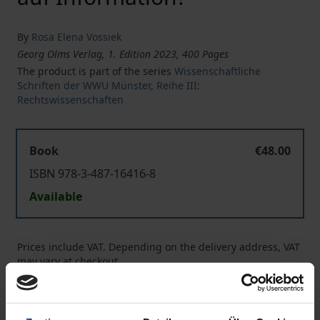
By
Rosa Elena Vossiek
Georg Olms Verlag, 1. Edition 2023, 400 Pages
The product is part of the series
Wissenschaftliche
Schriften der WWU Münster, Reihe III:
Rechtswissenschaften
Book
€48.00
ISBN 978-3-487-16416-8
Available
Prices include VAT. Depending on the delivery address, VAT
may vary at checkout.
Add to Cart