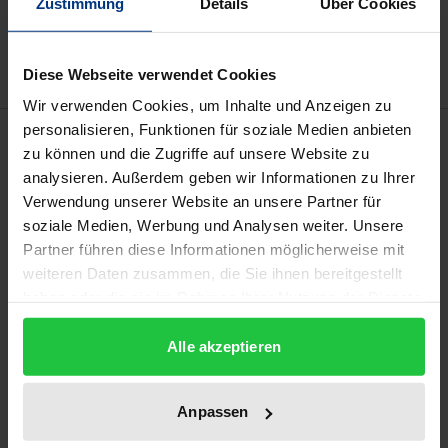
Zustimmung
Details
Über Cookies
Add to Wish List
Delivery cost notice
Diese Webseite verwendet Cookies
Wir verwenden Cookies, um Inhalte und Anzeigen zu
personalisieren, Funktionen für soziale Medien anbieten
Description
zu können und die Zugriffe auf unsere Website zu
analysieren. Außerdem geben wir Informationen zu Ihrer
Für den Angeklagten ist es bedeutsam, sich vor
Verwendung unserer Website an unsere Partner für
Gericht effektiv verteidigen zu können. Dafür muss
soziale Medien, Werbung und Analysen weiter. Unsere
er wissen, worauf es dem Gericht bei seiner
Partner führen diese Informationen möglicherweise mit
weiteren Daten zusammen, die Sie ihnen bereitgestellt
Entscheidungsfindung ankommt. Durch die
haben oder die sie im Rahmen Ihrer Nutzung der Dienste
Hinweispflichten in § 265 StPO sollen
gesammelt haben.
Überraschungsentscheidungen in rechtlicher
Alle akzeptieren
Hinsicht vermieden werden. Der Fall einer für den
Angeklagten unvorhergesehenen Würdigung
Anpassen
einzelner Beweise oder ihres Zusammenspiels war
lange Zeit nicht davon erfasst, wenn sie keine