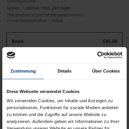
Christoph Lind
Nomos, 1. Edition 1998, 298 Pages
The product is part of the series
Nomos
Universitätsschriften – Politik
Book
€45.00
ISBN 978-3-7890-5389-4
Not available
Zustimmung
Details
Über Cookies
Add to Cart
Diese Webseite verwendet Cookies
Add to Wish List
Delivery cost notice
Wir verwenden Cookies, um Inhalte und Anzeigen zu
personalisieren, Funktionen für soziale Medien anbieten
zu können und die Zugriffe auf unsere Website zu
analysieren. Außerdem geben wir Informationen zu Ihrer
Verwendung unserer Website an unsere Partner für