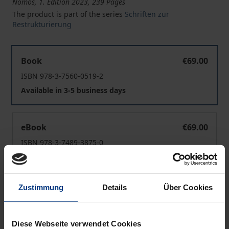
Nomos, 1. Edition 2023, 239 Pages
The product is part of the series
Schriften zur
Restrukturierung
Die deutsche Ausgestaltung des Rechtsbehelfs nach Art
Book
€69.00
ISBN 978-3-7560-0519-2
Available in 3-5 business days
Die deutsche Ausgestaltung des Rechtsbehelfs nach Art
eBook
€69.00
ISBN 978-3-7489-3875-0
Available
Zustimmung
Details
Über Cookies
Prices include VAT. Depending on the delivery address, VAT
may vary at checkout.
Diese Webseite verwendet Cookies