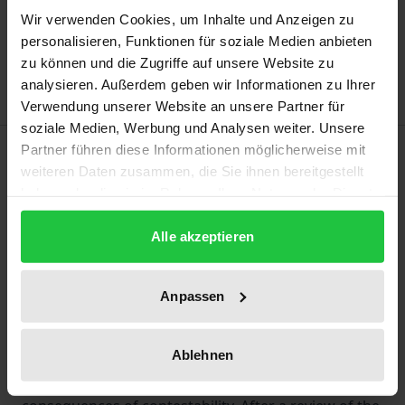
Add to Cart
Wir verwenden Cookies, um Inhalte und Anzeigen zu
Add to Wish List
personalisieren, Funktionen für soziale Medien anbieten
Delivery cost notice
zu können und die Zugriffe auf unsere Website zu
analysieren. Außerdem geben wir Informationen zu Ihrer
Verwendung unserer Website an unsere Partner für
soziale Medien, Werbung und Analysen weiter. Unsere
Description
Partner führen diese Informationen möglicherweise mit
weiteren Daten zusammen, die Sie ihnen bereitgestellt
haben oder die sie im Rahmen Ihrer Nutzung der Dienste
With the recast of the European Insolvency
gesammelt haben.
Regulation, a new remedy was introduced in Art. 5
Alle akzeptieren
EuInsVO, the application of which in practice raised
several questions and problems in the concrete
Anpassen
implementation of the remedy.
The work focuses on the procedural side of the
review of the decision to open insolvency
Ablehnen
proceedings, i.e. on the prerequisites and