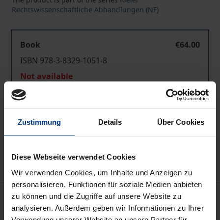
Rechtswissenschaftliche Abhandlungen (NF)
Book
€64.00
ISBN 978-3-8329-1051-8
Not available
Add to Cart
Zustimmung
Details
Über Cookies
Add to Wish List
Delivery cost notice
Diese Webseite verwendet Cookies
Wir verwenden Cookies, um Inhalte und Anzeigen zu
personalisieren, Funktionen für soziale Medien anbieten
Description
zu können und die Zugriffe auf unsere Website zu
analysieren. Außerdem geben wir Informationen zu Ihrer
Verwendung unserer Website an unsere Partner für