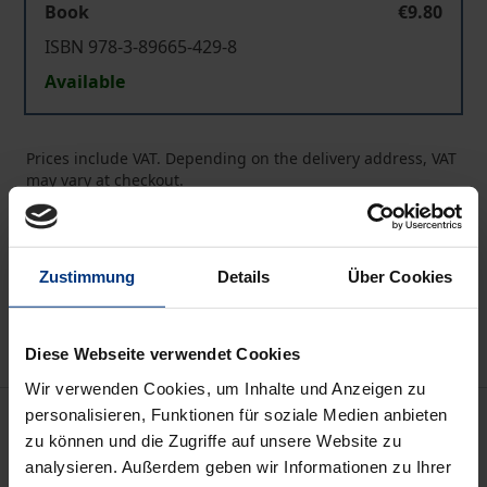
Book
€9.80
ISBN 978-3-89665-429-8
Available
Prices include VAT. Depending on the delivery address, VAT
may vary at checkout.
Add to Cart
Add to Wish List
Zustimmung
Details
Über Cookies
Delivery cost notice
Diese Webseite verwendet Cookies
Wir verwenden Cookies, um Inhalte und Anzeigen zu
Description
personalisieren, Funktionen für soziale Medien anbieten
zu können und die Zugriffe auf unsere Website zu
analysieren. Außerdem geben wir Informationen zu Ihrer
Drei der wichtigsten Texte der Upanishaden sind