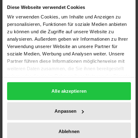
Delivery cost notice
Diese Webseite verwendet Cookies
Wir verwenden Cookies, um Inhalte und Anzeigen zu
personalisieren, Funktionen für soziale Medien anbieten
zu können und die Zugriffe auf unsere Website zu
Description
analysieren. Außerdem geben wir Informationen zu Ihrer
Verwendung unserer Website an unsere Partner für
soziale Medien, Werbung und Analysen weiter. Unsere
Bruno Liebrucks hat eine eigenständige, an Vico,
Partner führen diese Informationen möglicherweise mit
Herder, Hamann, Humboldt und Cassirer
weiteren Daten zusammen, die Sie ihnen bereitgestellt
anknüpfende Philosophie von der Sprache her“
haben oder die sie im Rahmen Ihrer Nutzung der Dienste
entwickelt, welche Sprache als Medium der
gesammelt haben.
Welterschließung begreift. Zu dieser gelangt er
Alle akzeptieren
durch eine fundamentalphilosophische
Auseinandersetzung mit jenen drei
Anpassen
Revolutionierungen im Denken des Denkens, die mit
den Namen Platon, Kant und Hegel verknüpft sind.
Ablehnen
Die Beiträge des Bandes gehen diesen