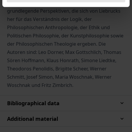
„Revolutionen der Denkart“ nach und entfalten
grundlegende Perspektiven, die sich von Liebrucks
her für das Verständnis der Logik, der
Philosophischen Anthropologie, der Ethik und
Politischen Philosophie, der Kunstphilosophie sowie
der Philosophischen Theologie ergeben. Die
Autoren sind: Leo Dorner, Max Gottschlich, Thomas
Sören Hoffmann, Klaus Honrath, Simone Liedtke,
Theodoros Penolidis, Brigitte Scheer, Werner
Schmitt, Josef Simon, Maria Woschnak, Werner
Woschnak und Fritz Zimbrich.
Bibliographical data
Additional material