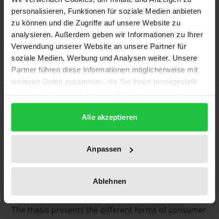
personalisieren, Funktionen für soziale Medien anbieten
Add to Cart
zu können und die Zugriffe auf unsere Website zu
analysieren. Außerdem geben wir Informationen zu Ihrer
Add to Wish List
Verwendung unserer Website an unsere Partner für
Delivery cost notice
soziale Medien, Werbung und Analysen weiter. Unsere
Partner führen diese Informationen möglicherweise mit
weiteren Daten zusammen, die Sie ihnen bereitgestellt
haben oder die sie im Rahmen Ihrer Nutzung der Dienste
Description
gesammelt haben.
Alle akzeptieren
The enforcement of consumer rights is regarded as
deficient. Germany, France and the Netherlands
Anpassen
have traditionally taken different approaches to
ensuring that consumer law is enforced effectively.
Ablehnen
European provisions have also increasingly
impacted national enforcement structures.
The thesis presents the different forms of consumer