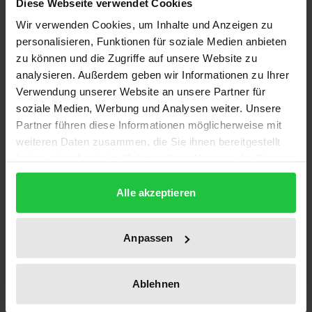
Diese Webseite verwendet Cookies
Edition
Wir verwenden Cookies, um Inhalte und Anzeigen zu
1
personalisieren, Funktionen für soziale Medien anbieten
zu können und die Zugriffe auf unsere Website zu
ISBN
analysieren. Außerdem geben wir Informationen zu Ihrer
978-3-928034-88-3
Verwendung unserer Website an unsere Partner für
soziale Medien, Werbung und Analysen weiter. Unsere
Publication Date
Partner führen diese Informationen möglicherweise mit
Jan 1, 1996
weiteren Daten zusammen, die Sie ihnen bereitgestellt
haben oder die sie im Rahmen Ihrer Nutzung der Dienste
Year of Publication
gesammelt haben.
1996
Alle akzeptieren
Publisher
Anpassen
Ergon
Format
Ablehnen
Softcover