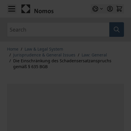
Skip to Content
Search
Home
/
Law & Legal System
/
Jurisprudence & General Issues
/
Law: General
/
Die Einschränkung des Schadensersatzanspruchs
gemäß § 635 BGB