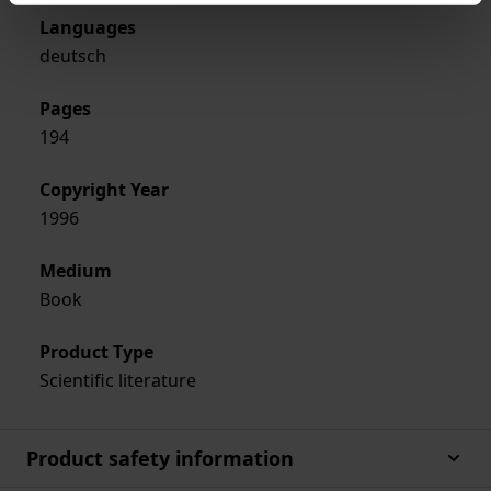
Languages
deutsch
Pages
194
Copyright Year
1996
Medium
Book
Product Type
Scientific literature
Product safety information