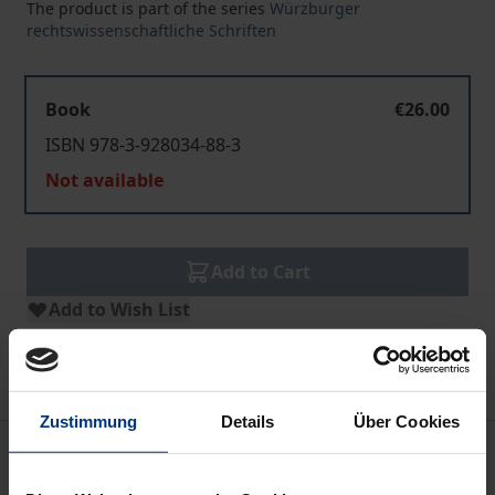
The product is part of the series
Würzburger
rechtswissenschaftliche Schriften
Book
€26.00
ISBN 978-3-928034-88-3
Not available
Add to Cart
Add to Wish List
Delivery cost notice
Zustimmung
Details
Über Cookies
Bibliographical data