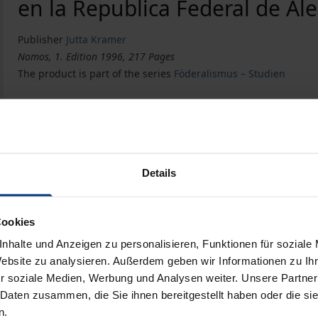
en la Republica Federal de A
Publisher
Jutta Kramer
Nomos, 1. Edition 1996, 217 Pages
The product is part of the series
Föderalismus – Studien
Book
€33.00
ISBN 978-3-7890-4398-7
Not available
Details
Cookies
Add to Cart
Add to Wish List
nhalte und Anzeigen zu personalisieren, Funktionen für soziale
Delivery cost notice
Website zu analysieren. Außerdem geben wir Informationen zu I
r soziale Medien, Werbung und Analysen weiter. Unsere Partner
 Daten zusammen, die Sie ihnen bereitgestellt haben oder die s
n.