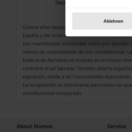
Description
Ablehnen
Quince años después de la aprobación de la Const
España y del orden estatal federal en la Repúbl
han manifestado similitudes, como por ejemplo la 
menos de consolidación de sus competencias. Las
Federal de Alemania se mueven en el mismo nivel 
contrario el así llamado "modelo abierto español
expresión, divide a las Comunidades Autónomas y
La recopilación es interesante para todos los qu
constitucional comparado.
About Nomos
Service