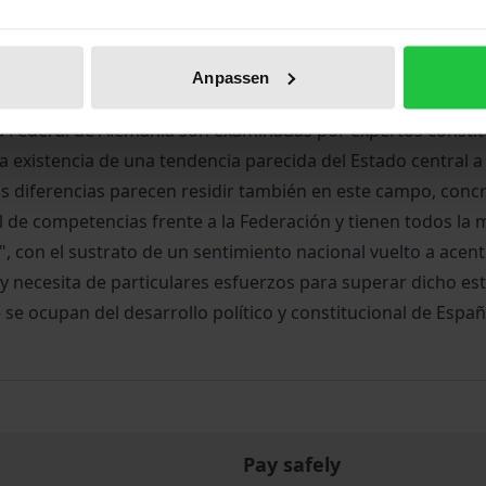
Bibliographical data
Anpassen
itución española y a cuatro de la reunificación alemana la
ica Federal de Alemania son examinadas por expertos consti
existencia de una tendencia parecida del Estado central a u
 diferencias parecen residir también en este campo, conc
de competencias frente a la Federación y tienen todos la m
", con el sustrato de un sentimiento nacional vuelto a acen
 necesita de particulares esfuerzos para superar dicho es
e se ocupan del desarrollo político y constitucional de Esp
Pay safely