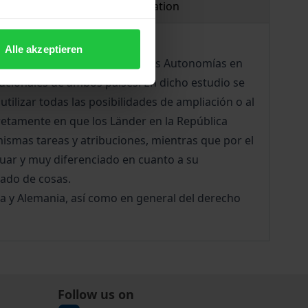
Product safety information
Alle akzeptieren
s experiencias del Estado de las Autonomías en
tucionales de ambos países. En dicho estudio se
tilizar todas las posibilidades de ampliación o al
retamente en que los Länder en la República
ismas tareas y atribuciones, mientras que por el
tuar y muy diferenciado en cuanto a su
tado de cosas.
aña y Alemania, así como en general del derecho
Follow us on