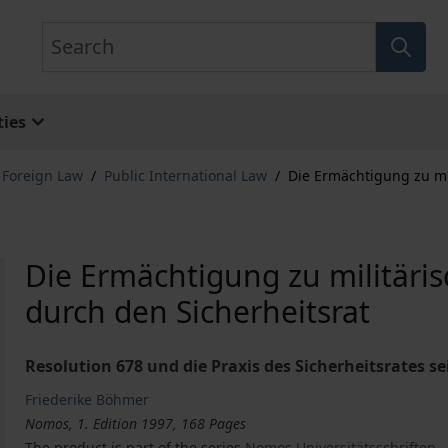
Search
ies
& Foreign Law
/
Public International Law
/
Die Ermächtigung zu mi
Die Ermächtigung zu militär
durch den Sicherheitsrat
Resolution 678 und die Praxis des Sicherheitsrates se
Friederike Böhmer
Nomos, 1. Edition 1997, 168 Pages
The product is part of the series
Nomos Universitätsschriften –