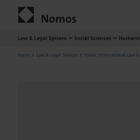
Skip to Content
Law & Legal System
Social Sciences
Humanit
Home
/
Law & Legal System
/
Public International Law 