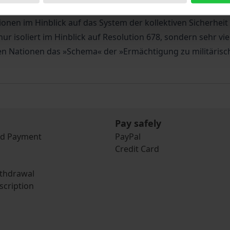
ugust 1990 zu ergreifen. Diese Resolution und die sich ans
onen im Hinblick auf das System der kollektiven Sicherheit 
nur isoliert im Hinblick auf Resolution 678, sondern sehr vi
inten Nationen das »Schema« der »Ermächtigung zu militäri
Pay safely
nd Payment
PayPal
Credit Card
ithdrawal
scription