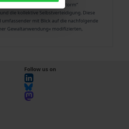
chließende Operation “desert storm“
und die kollektive Selbstverteidigung. Diese
el umfassender mit Blick auf die nachfolgende
scher Gewaltanwendung« modifizierten,
Follow us on