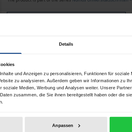
Book
€40.00
ISBN 978-3-7890-4850-0
Not available
Details
Add to Cart
Add to Wish List
Cookies
nhalte und Anzeigen zu personalisieren, Funktionen für soziale
Delivery cost notice
Website zu analysieren. Außerdem geben wir Informationen zu I
r soziale Medien, Werbung und Analysen weiter. Unsere Partner
 Daten zusammen, die Sie ihnen bereitgestellt haben oder die s
n.
Bibliographical data
Anpassen
ächtigte am 29. November 1990 die mit Kuwait verbündeten