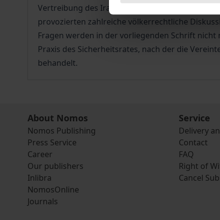
Vertreibung des Irak nach dem Überfall vom 2. A
provozierten zahlreiche völkerrechtliche Diskussi
Fragen werden in der vorliegenden Schrift nicht 
Praxis des Sicherheitsrates, nach der die Vere
behandelt.
About Nomos
Service
Nomos Publishing
Delivery a
Press Service
Contact
Career
FAQ
Our publishers
Right of W
Inlibra
Cancel Sub
NomosOnline
Journals