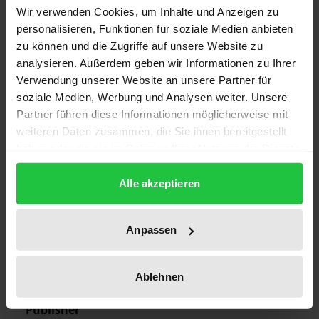
Wir verwenden Cookies, um Inhalte und Anzeigen zu
Edition
personalisieren, Funktionen für soziale Medien anbieten
zu können und die Zugriffe auf unsere Website zu
1
analysieren. Außerdem geben wir Informationen zu Ihrer
Verwendung unserer Website an unsere Partner für
ISBN
soziale Medien, Werbung und Analysen weiter. Unsere
978-3-7890-2032-2
Partner führen diese Informationen möglicherweise mit
weiteren Daten zusammen, die Sie ihnen bereitgestellt
Subtitle
haben oder die sie im Rahmen Ihrer Nutzung der Dienste
Der Bruch der deutsch-jugoslawischen
gesammelt haben.
Beziehungen 1957
Alle akzeptieren
Publication Date
Apr 26, 1990
Anpassen
Year of Publication
1990
Ablehnen
Publisher