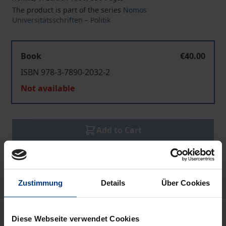
The product is part of the series
Nomos
Universitätsschriften – Politik
Book
€40.00
ISBN 978-3-7890-2032-2
Not available
Add to Cart
Add to Wish List
Delivery cost notice
Zustimmung
Details
Über Cookies
Bibliographical data
Diese Webseite verwendet Cookies